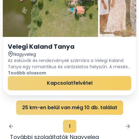
Velegi Kaland Tanya
Nagyveleg
Az esküvők és rendezvények számára a Velegi Kaland
Tanya egy romantikus és varázslatos helyszín. A mesés
környezet és a számos lehetőség, amelyet a tanya kínál,
Tovább olvasom
tökéletes háttérként szolgál az esküvői...
Kapcsolatfelvétel
25 km-en belül van még 10 db. találat
1
További szolgáltatók Nagyveleg