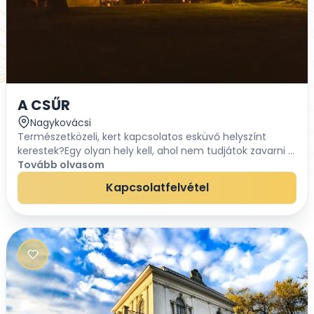
A CSŰR
Nagykovácsi
Természetközeli, kert kapcsolatos esküvő helyszínt
kerestek?Egy olyan hely kell, ahol nem tudjátok zavarni a
szomszédot a hangos zenével?Elegetek van a
Tovább olvasom
kommersz helyszínekből és egy vagány, kaland...
Kapcsolatfelvétel