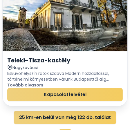
Teleki-Tisza-kastély
Nagykovácsi
Esküvőhelyszín rátok szabva Modern hozzáállással,
történelmi környezetben várunk Budapesttől alig
félórára, zöld környezetben, a Teleki–Tisza-
Tovább olvasom
kastélyban!Több, mint kastély! Az elegáns, 2017-ben...
Kapcsolatfelvétel
25 km-en belül van még 122 db. találat