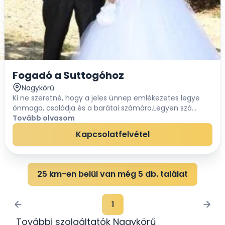
Fogadó a Suttogóhoz
Nagykörű
Ki ne szeretné, hogy a jeles ünnep emlékezetes legye
önmaga, családja és a barátai számára.Legyen szó
születésnapról, eljegyzésről, esküvőről, keresztelőről,
Tovább olvasom
házassági évfordulóról vagy a végtisztes...
Kapcsolatfelvétel
25 km-en belül van még 5 db. találat
1
További szolgáltatók Nagykörű