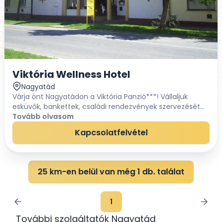
Viktória Wellness Hotel
Nagyatád
Várja önt Nagyatádon a Viktória Panzió***! Vállaljuk
esküvők, bankettek, családi rendezvények szervezését
és lebonyolítását....
Tovább olvasom
Kapcsolatfelvétel
25 km-en belül van még 1 db. találat
1
További szolgáltatók Nagyatád