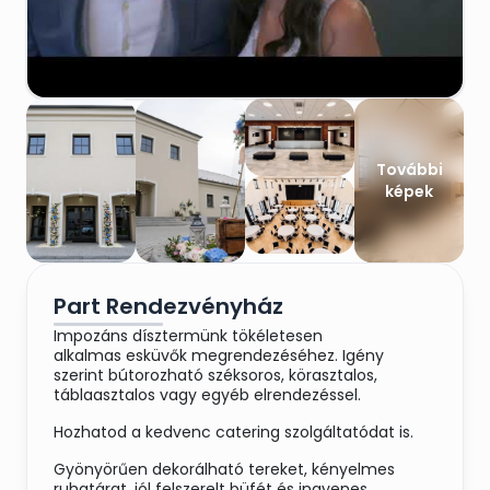
További
képek
Part Rendezvényház
Impozáns dísztermünk tökéletesen
alkalmas esküvők megrendezéséhez. Igény
szerint bútorozható széksoros, körasztalos,
táblaasztalos vagy egyéb elrendezéssel.
Hozhatod a kedvenc catering szolgáltatódat is.
Gyönyörűen dekorálható tereket, kényelmes
ruhatárat, jól felszerelt büfét és ingyenes