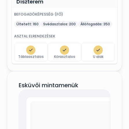
Díszterem
BEFOGADÓKÉPESSÉG (FŐ)
Ültetett:
160
Svédasztalos:
200
Állófogadás:
350
ASZTAL ELRENDEZÉSEK
Táblaasztalos
Körasztalos
U alak
Esküvői mintamenük