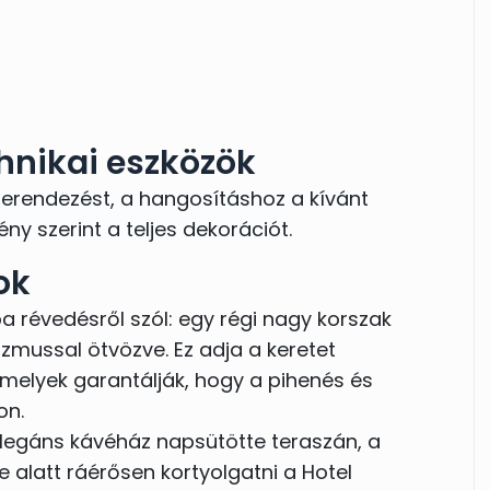
hnikai eszközök
i berendezést, a hangosításhoz a kívánt
ny szerint a teljes dekorációt.
ok
a révedésről szól: egy régi nagy korszak
mussal ötvözve. Ez adja a keretet
melyek garantálják, hogy a pihenés és
on.
z elegáns kávéház napsütötte teraszán, a
e alatt ráérősen kortyolgatni a Hotel