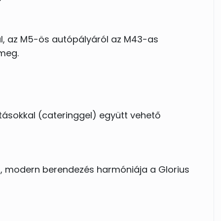
gelizhettek Vendégeitekkel, majd - a nyári
ót strandolhattok is a barátokkal és a
al, az M5-ös autópályáról az M43-as
 meg.
ket személyesen is, ami még semmilyen
atásokkal (cateringgel) együtt vehető
kus, modern berendezés harmóniája a Glorius