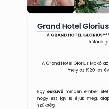
Grand Hotel Gloriu
A
GRAND HOTEL GLORIUS**
különlege
A Grand Hotel Glorius Makó a
mely az 1920-as éve
Egy
esküvő
minden ember élet
hogy ezt így is éljük meg, ala
szükség.