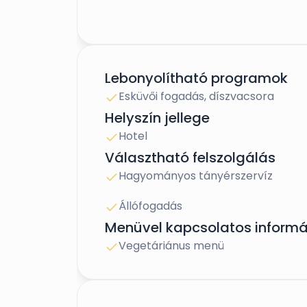
Álomesküvő a pompásan feldíszí
koccintás a tetőteraszon a város
Lebonyolítható programok
adottságai révén egyszerre l
Esküvői fogadás, díszvacsora
emlékezetes esküvőnek.
Helyszín jellege
Hotel
Választható felszolgálás
2016-ban megépült a
GLORIU
Hagyományos tányérszervíz
magában rejtve egy igazán különl
Állófogadás
Menüvel kapcsolatos informá
Vegetáriánus menü
Vörös szőnyeges bev
A
VIGADÓ
bejárata és lépcsőhá
igazán különlegesnek érezheti