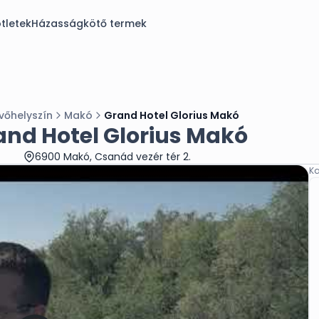
tletek
Házasságkötő termek
vőhelyszín
Makó
Grand Hotel Glorius Makó
and Hotel Glorius Makó
6900 Makó, Csanád vezér tér 2.
Ka