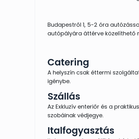
Az esküvő másnapján közösen reg
hónapokban - akár még egy j
Budapestről 1, 5-2 óra autózáss
családdal.
autópályára áttérve közelíthető
Catering
Gyertek és nézzetek meg min
A helyszín csak éttermi szolgált
kötelezettséggel nem jár! :)
igénybe.
Szállás
Az Exkluzív enteriőr és a prakti
szobáinak védjegye.
Italfogyasztás