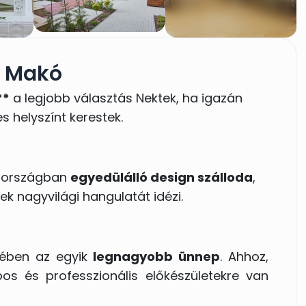
s Makó
**
a legjobb választás Nektek, ha igazán
s helyszínt kerestek.
z országban
egyedülálló design szálloda
,
k nagyvilági hangulatát idézi.
ében az egyik
legnagyobb ünnep
. Ahhoz,
pos és professzionális előkészületekre van