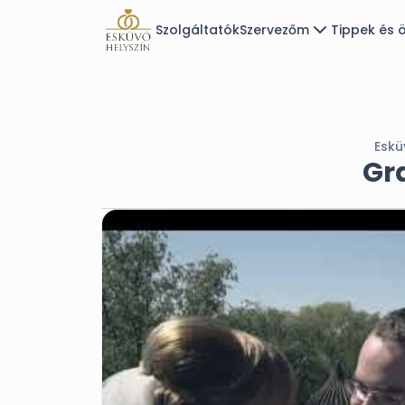
Szolgáltatók
Szervezőm
Tippek és ö
Eskü
Gr