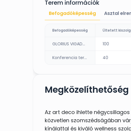
Terem információk
Befogadóképesség
Asztal elr
Befogadóképesség
A vacsora menü összeállításáb
előtt
, így lehet akár fatála
GLORIUS VIGADÓ bálterem
100
gourmand, grillezős vagy keme
szeretnétek.
Konferencia terem
40
Vendégeitek részére szállást is
Megközelíthetőség
Veletek együtt ünnepelhetnek ak
fejüket.
37 szobában
, alapágy
pótágyazással pedig összesen
8
Az art deco ihlette négycsillago
kérhető.
közvetlen szomszédságában várj
kínálattal és kiváló wellness szol