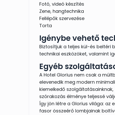
Fotó, videó készítés
Zene, hangtechnika
Fellépők szervezése
Torta
Igénybe vehető tec
Biztosítjuk a teljes kül-és beltér
technikai eszközöket, valamint igé
Egyéb szolgáltatás
A Hotel Glorius nem csak a múltb
elevenedik meg modern minimaliz
kiemelkedő szolgáltatásainknak, 
szórakozás élménye teljessé válj
Így jön létre a Glorius világa: a
fasor összeérő lombjainak boltív