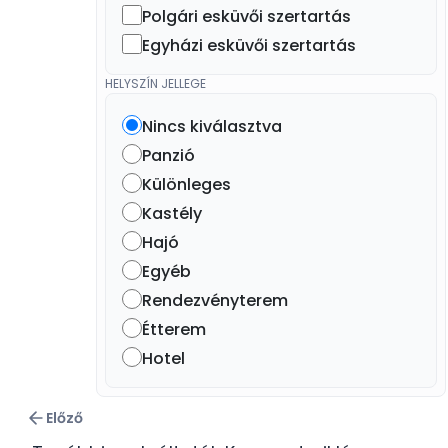
Polgári esküvői szertartás
Egyházi esküvői szertartás
HELYSZÍN JELLEGE
Nincs kiválasztva
Panzió
Különleges
Kastély
Hajó
Egyéb
Rendezvényterem
Étterem
Hotel
Előző