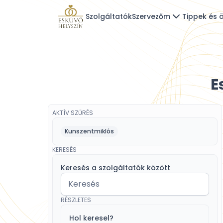
Szolgáltatók
Szervezőm
Tippek és ö
E
AKTÍV SZŰRÉS
Kunszentmiklós
KERESÉS
Keresés a szolgáltatók között
RÉSZLETES
Hol keresel?