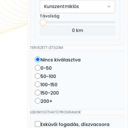
Távolság
0 km
TERVEZETT LÉTSZÁM
Nincs kiválasztva
0-50
50-100
100-150
150-200
200+
LEBONYOLÍTHATÓ PROGRAMOK
Esküvői fogadás, díszvacsora