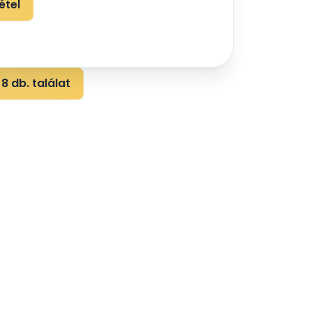
étel
8 db. találat