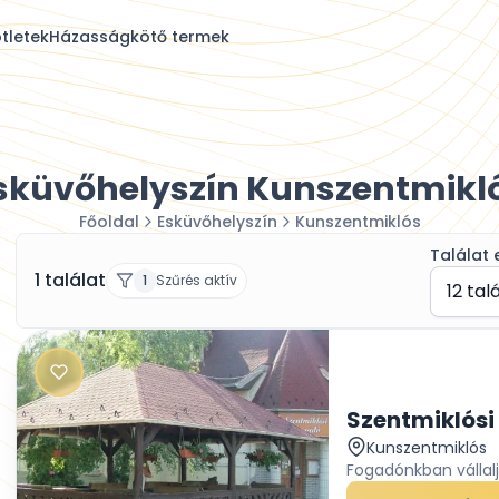
tletek
Házasságkötő termek
sküvőhelyszín Kunszentmikl
Főoldal
Esküvőhelyszín
Kunszentmiklós
Találat 
1 találat
1
Szűrés aktív
12 tal
Szentmiklósi
Kunszentmiklós
Fogadónkban vállalj