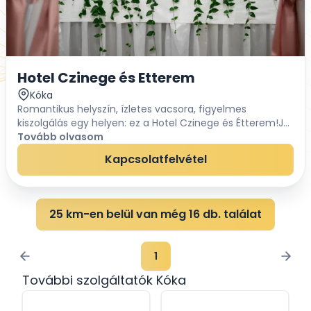
Hotel Czinege és Etterem
Kóka
Romantikus helyszín, ízletes vacsora, figyelmes
kiszolgálás egy helyen: ez a Hotel Czinege és Étterem!Jól
megközelíthető helyen, kellemes, természetes
Tovább olvasom
környezetben és számos parkolási lehetőséggel r...
Kapcsolatfelvétel
25 km-en belül van még 16 db. találat
1
További szolgáltatók Kóka