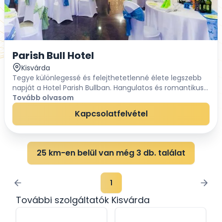
Parish Bull Hotel
Kisvárda
Tegye különlegessé és felejthetetlenné élete legszebb
napját a Hotel Parish Bullban. Hangulatos és romantikus
környezete miatt lakodalmak kedvelt helyszíne a Korona
Tovább olvasom
termünk. Kültéri esküvői helysz...
Kapcsolatfelvétel
25 km-en belül van még 3 db. találat
1
További szolgáltatók Kisvárda