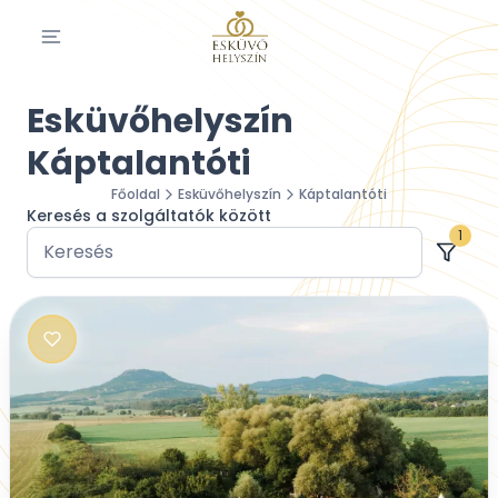
Esküvőhelyszín
Káptalantóti
Főoldal
Esküvőhelyszín
Káptalantóti
Keresés a szolgáltatók között
1