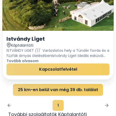
Istvándy Liget
Káptalantóti
ISTVÁNDY LIGET /// Varázslatos hely a Tündér forrás és a
fűzfák árnyas ölelésébenIstvándy Liget ideális esküvői
helyszín mindazok számára, akiket megérint a vidéki
Tovább olvasom
romantika bája és a Nagy Napon...
Kapcsolatfelvétel
25 km-en belül van még 39 db. találat
1
További szolgáltatók Káptalantóti