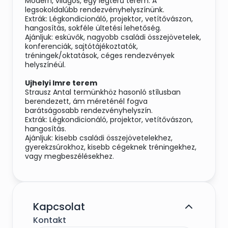
Modern, világos, egy légterű terem. A
legsokoldalúbb rendezvényhelyszínünk.
Extrák: Légkondicionáló, projektor, vetítővászon,
hangosítás, sokféle ültetési lehetőség.
Ajánljuk: esküvők, nagyobb családi összejövetelek,
konferenciák, sajtótájékoztatók,
tréningek/oktatások, céges rendezvények
helyszínéül.
Ujhelyi Imre terem
Strausz Antal termünkhöz hasonló stílusban
berendezett, ám méreténél fogva
barátságosabb rendezvényhelyszín.
Extrák: Légkondicionáló, projektor, vetítővászon,
hangosítás.
Ajánljuk: kisebb családi összejövetelekhez,
gyerekzsúrokhoz, kisebb cégeknek tréningekhez,
vagy megbeszélésekhez.
Kapcsolat
Kontakt