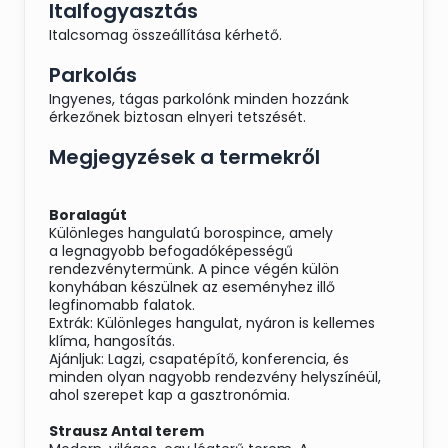
Italfogyasztás
Italcsomag összeállítása kérhető.
Parkolás
Ingyenes, tágas parkolónk minden hozzánk
érkezőnek biztosan elnyeri tetszését.
Megjegyzések a termekről
Boralagút
Különleges hangulatú borospince, amely
a legnagyobb befogadóképességű
rendezvénytermünk. A pince végén külön
konyhában készülnek az eseményhez illő
legfinomabb falatok.
Extrák: Különleges hangulat, nyáron is kellemes
klíma, hangosítás.
Ajánljuk: Lagzi, csapatépítő, konferencia, és
minden olyan nagyobb rendezvény helyszínéül,
ahol szerepet kap a gasztronómia.
Strausz Antal terem