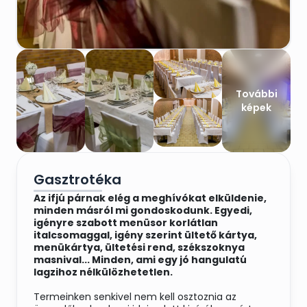
További
képek
Gasztrotéka
Az ifjú párnak elég a meghívókat elküldenie,
minden másról mi gondoskodunk. Egyedi,
igényre szabott menüsor korlátlan
italcsomaggal, igény szerint ültető kártya,
menükártya, ültetési rend, székszoknya
masnival... Minden, ami egy jó hangulatú
lagzihoz nélkülözhetetlen.
Termeinken senkivel nem kell osztoznia az