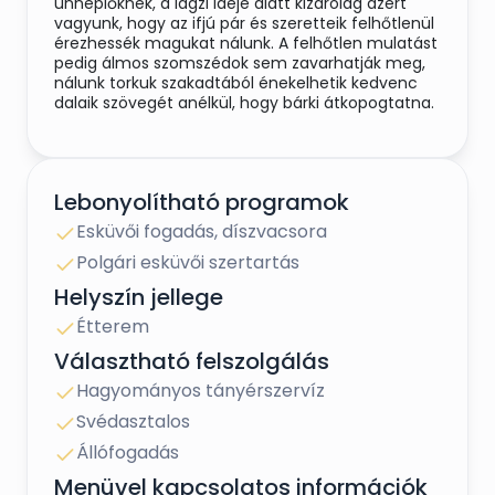
ünneplőknek, a lagzi ideje alatt kizárólag azért
vagyunk, hogy az ifjú pár és szeretteik felhőtlenül
érezhessék magukat nálunk. A felhőtlen mulatást
pedig álmos szomszédok sem zavarhatják meg,
nálunk torkuk szakadtából énekelhetik kedvenc
dalaik szövegét anélkül, hogy bárki átkopogtatna.
Lebonyolítható programok
Esküvői fogadás, díszvacsora
Polgári esküvői szertartás
Helyszín jellege
Étterem
Választható felszolgálás
Hagyományos tányérszervíz
Svédasztalos
Állófogadás
Menüvel kapcsolatos információk