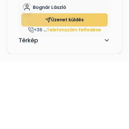
Bognár László
Üzenet küldés
+36 30 341 5058
Telefonszám felfedése
Térkép