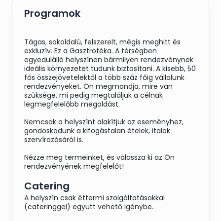
Programok
Tágas, sokoldalú, felszerelt, mégis meghitt és
exkluzív. Ez a Gasztrotéka. A térségben
egyedülálló helyszínen bármilyen rendezvénynek
ideális környezetet tudunk biztosítani. A kisebb, 50
fős összejövetelektől a több száz főig vállalunk
rendezvényeket. Ön megmondja, mire van
szüksége, mi pedig megtaláljuk a célnak
legmegfelelőbb megoldást.
Nemcsak a helyszínt alakítjuk az eseményhez,
gondoskodunk a kifogástalan ételek, italok
szervírozásáról is.
Nézze meg termeinket, és válassza ki az Ön
rendezvényének megfelelőt!
Catering
A helyszín csak éttermi szolgáltatásokkal
(cateringgel) együtt vehető igénybe.