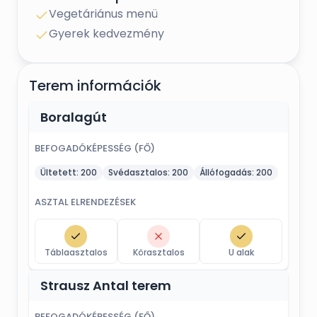
Vegetáriánus menü
Gyerek kedvezmény
Terem információk
Boralagút
BEFOGADÓKÉPESSÉG (FŐ)
Ültetett:
200
Svédasztalos:
200
Állófogadás:
200
ASZTAL ELRENDEZÉSEK
Táblaasztalos
Körasztalos
U alak
Strausz Antal terem
BEFOGADÓKÉPESSÉG (FŐ)