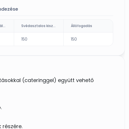
endezése
Ültetett kiszolgálás (fő)
Svédasztalos kiszolgálás
Állófogadás
150
150
atásokkal (cateringgel) együtt vehető
.
 részére.