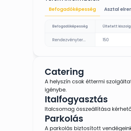
Befogadóképesség
Asztal elr
Befogadóképesség
Rendezvényterem
150
Catering
A helyszín csak éttermi szolgált
igénybe.
Italfogyasztás
Italcsomag összeállítása kérhető
Parkolás
A parkolás biztosított vendégeink