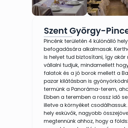
Szent György-Pince
Pincénk területén 4 különálló hel
befogadására alkalmasak. Kerthe
is helyet tud biztosítani, így ak
vállalni tudjuk, mindamellett ho
falatok és a jó borok mellett a 
pazar kilátásban is gyönyörködni
termünk a Panoráma-terem, ahol 
Ebben a teremben a rossz idő se
illetve a környéket csodálhassuk
hely esküvők, nagyobb összejöve
megtennünk ahhoz, hogy a földsz