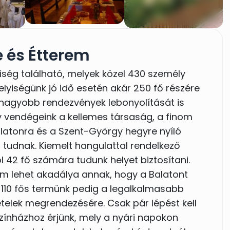
 és Étterem
yiség található, melyek közel 430 személy
lyiségünk jó idő esetén akár 250 fő részére
ár nagyobb rendezvények lebonyolítását is
gy vendégeink a kellemes társaság, a finom
Balatonra és a Szent-György hegyre nyíló
 tudnak. Kiemelt hangulattal rendelkező
42 fő számára tudunk helyet biztosítani.
m lehet akadálya annak, hogy a Balatont
. 110 fős termünk pedig a legalkalmasabb
telek megrendezésére. Csak pár lépést kell
ínházhoz érjünk, mely a nyári napokon