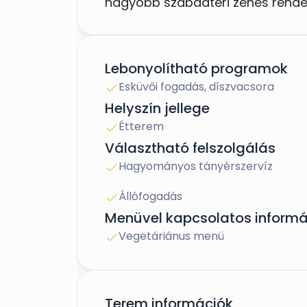
nagyobb szabadtéri zenés rendez
Lebonyolítható programok
Esküvői fogadás, díszvacsora
Helyszín jellege
Étterem
Választható felszolgálás
Hagyományos tányérszervíz
Állófogadás
Menüvel kapcsolatos informá
Vegetáriánus menü
Terem információk