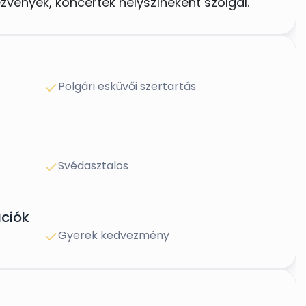
vények, koncertek helyszíneként szolgál.
Polgári esküvői szertartás
Svédasztalos
ciók
Gyerek kedvezmény