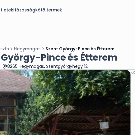
tletek
Házasságkötő termek
szín
Hegymagas
Szent György-Pince és Étterem
 György-Pince és Étterem
8265 Hegymagas, Szentgyörgyhegy 12.
Ka