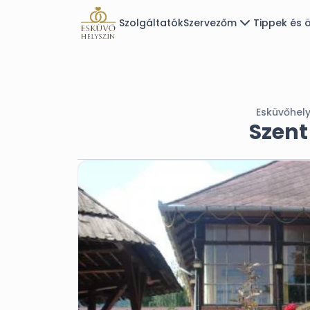
Szolgáltatók
Szervezőm
Tippek és ö
Esküvőhely
Szent