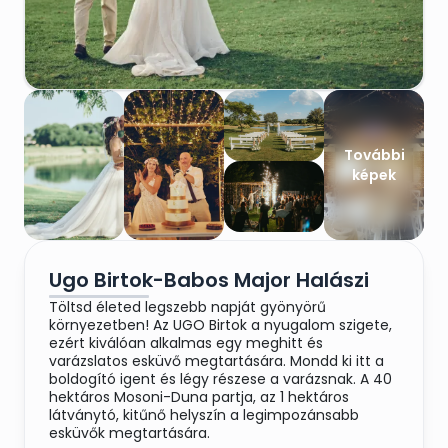
További
képek
Ugo Birtok-Babos Major Halászi
Töltsd életed legszebb napját gyönyörű
környezetben! Az UGO Birtok a nyugalom szigete,
ezért kiválóan alkalmas egy meghitt és
varázslatos esküvő megtartására. Mondd ki itt a
boldogító igent és légy részese a varázsnak. A 40
hektáros Mosoni-Duna partja, az 1 hektáros
látványtó, kitűnő helyszín a legimpozánsabb
esküvők megtartására.