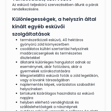
Az esküvő teljeskörű szervezésében állunk a párok
rendelkezésére.
Különlegességek, a helyszín által
kínált egyéb esküvői
szolgáltatások
természetközeli esküvő, 40 hektáros
gyönyörű zöld környezetben
csodálatos kültéri szertartási helyszínek
madárcsicsergések és természetes
díszletekkel
állataink különleges hangulatot adnak az
eseménynek, akár fotózásra, akár a
gyermekek szórakoztatására
lélegzetelállító esküvői fotók a zöld legelőkön,
vagy a lovaink társaságában
naplementés képek, varázslatos szabadtéri
helyszíneken
birtokunk kizárólagos használata az esküvő
napjára
helyben elérhető vendégházak és
szálláslehetőségek a násznépnek