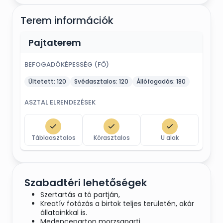
Terem információk
Pajtaterem
BEFOGADÓKÉPESSÉG (FŐ)
Ültetett:
120
Svédasztalos:
120
Állófogadás:
180
ASZTAL ELRENDEZÉSEK
Táblaasztalos
Körasztalos
U alak
Szabadtéri lehetőségek
Szertartás a tó partján,
Kreatív fotózás a birtok teljes területén, akár
állatainkkal is.
Medenceparton morzsaparti