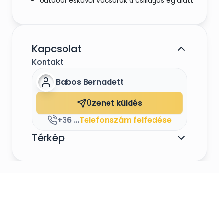
outdoor esküvői vacsorák a csillagos ég alatt
Kapcsolat
Kontakt
Babos Bernadett
Üzenet küldés
+36 20 204 2489
Telefonszám felfedése
Térkép