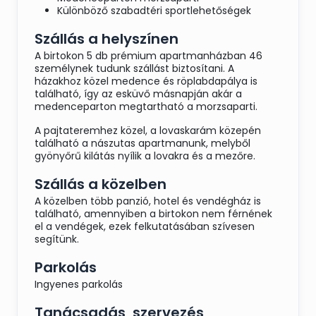
Különböző szabadtéri sportlehetőségek
Szállás a helyszínen
A birtokon 5 db prémium apartmanházban 46
személynek tudunk szállást biztosítani. A
házakhoz közel medence és röplabdapálya is
található, így az esküvő másnapján akár a
medenceparton megtartható a morzsaparti.
A pajtateremhez közel, a lovaskarám közepén
található a nászutas apartmanunk, melyből
gyönyőrű kilátás nyílik a lovakra és a mezőre.
Szállás a közelben
A közelben több panzió, hotel és vendégház is
található, amennyiben a birtokon nem férnének
el a vendégek, ezek felkutatásában szívesen
segítünk.
Parkolás
Ingyenes parkolás
Tanácsadás, szervezés