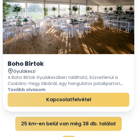
Boho Birtok
Gyulakeszi
A Boho Birtok Gyulakesziben található, közvetlenül a
Csobánc-hegy lábánál, egy hangulatos patakparton,
panorámás kilátással a tanúhegyekre. Háborítatlan zöld
Tovább olvasom
környezettel, szabadon alakítható sátorral...
Kapcsolatfelvétel
25 km-en belül van még 38 db. találat