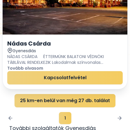
Nádas Csárda
Gyenesdiás
NÁDAS CSÁRDA ÉTTERMÜNK BALATONI VÉDNÖKI
TÁBLÁVAL RENDELKEZIK Lakodalmak színvonalas
megrendezése az Önök igényei és lehetőségei szerint
Tovább olvasom
200 főig éttermünkben, 100 főig teraszunkon, bővítési...
Kapcsolatfelvétel
25 km-en belül van még 27 db. találat
1
További szolgáltatók Gyenesdiás