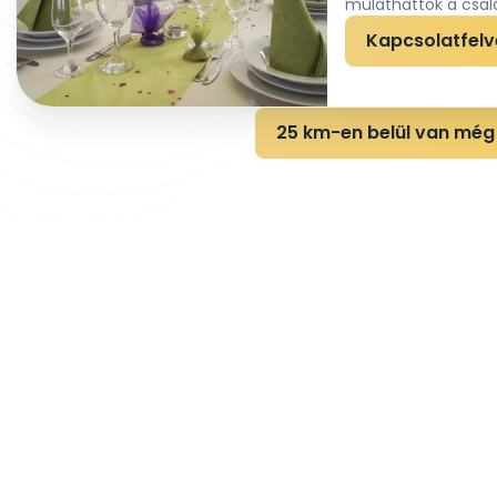
mulathattok a csalá
Kapcsolatfelv
25 km-en belül van még 