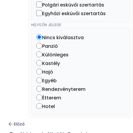
Polgári esküvői szertartás
Egyházi esküvői szertartás
HELYSZÍN JELLEGE
Nincs kiválasztva
Panzió
Különleges
Kastély
Hajó
Egyéb
Rendezvényterem
Étterem
Hotel
Előző