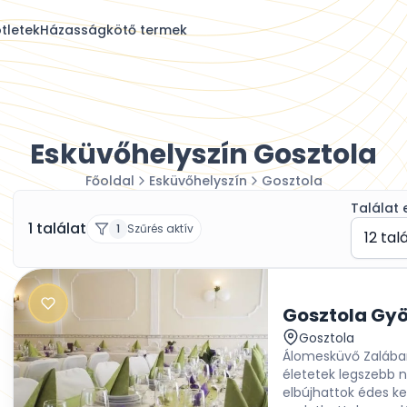
tletek
Házasságkötő termek
Esküvőhelyszín Gosztola
Főoldal
Esküvőhelyszín
Gosztola
Találat 
1 találat
1
Szűrés aktív
12 tal
Gosztola Gyö
Gosztola
Álomesküvő Zalában
életetek legszebb 
elbújhattok édes ke