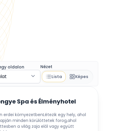
Nézet
egy oldalon
álat
Lista
Képes
ngye Spa és Élményhotel
 erdei környezetbenLétezik egy hely, ahol
napján minden körülöttetek forog,ahol
ttesben a világ zaja elől vagy együtt