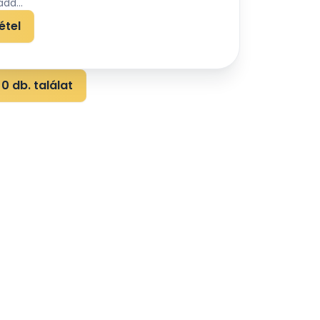
dd...
étel
0 db. találat