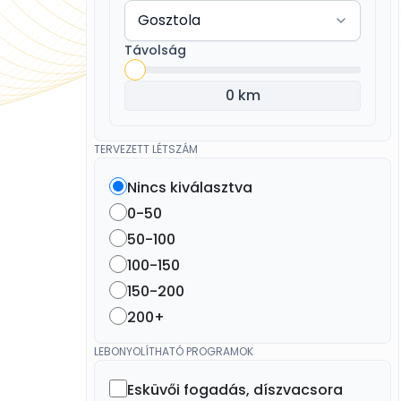
Távolság
0 km
TERVEZETT LÉTSZÁM
Nincs kiválasztva
0-50
50-100
100-150
150-200
200+
LEBONYOLÍTHATÓ PROGRAMOK
Esküvői fogadás, díszvacsora