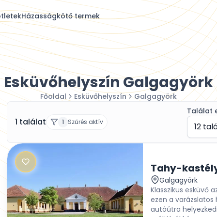
tletek
Házasságkötő termek
Esküvőhelyszín Galgagyörk
Főoldal
Esküvőhelyszín
Galgagyörk
Találat 
1 találat
1
Szűrés aktív
12 tal
Galgagyörk
Klasszikus esküvő 
ezen a varázslatos 
autóútra helyezkedi