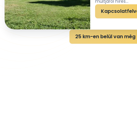
múltjáról híres...
Kapcsolatfelv
25 km-en belül van még 2