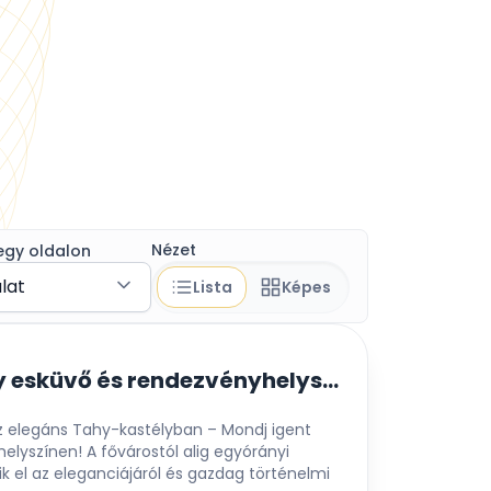
Nézet
egy oldalon
álat
Lista
Képes
Tahy-kastély esküvő és rendezvényhelyszín
az elegáns Tahy-kastélyban – Mondj igent
helyszínen! A fővárostól alig egyórányi
k el az eleganciájáról és gazdag történelmi