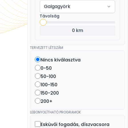
Távolság
0 km
TERVEZETT LÉTSZÁM
Nincs kiválasztva
0-50
50-100
100-150
150-200
200+
LEBONYOLÍTHATÓ PROGRAMOK
Esküvői fogadás, díszvacsora