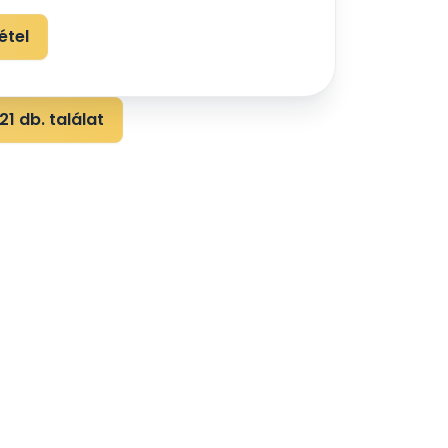
étel
1 db. találat