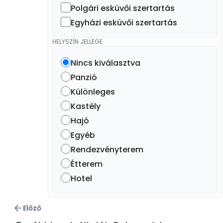
Polgári esküvői szertartás
Egyházi esküvői szertartás
HELYSZÍN JELLEGE
Nincs kiválasztva
Panzió
Különleges
Kastély
Hajó
Egyéb
Rendezvényterem
Étterem
Hotel
Előző