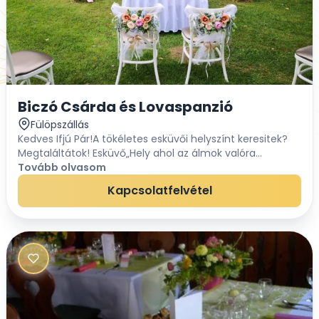
Biczó Csárda és Lovaspanzió
Fülöpszállás
Kedves Ifjú Pár!A tökéletes esküvői helyszínt keresitek?
Megtaláltátok! Esküvő„Hely ahol az álmok valóra
válnak!”Kedves Jegyespár! Nem hittétek, hogy a
Tovább olvasom
tündérmesék valóssággá tudnak vál...
Kapcsolatfelvétel