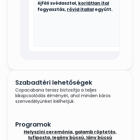
éjféli svédasztal,
korlátlan ital
fogyasztás,
rövid itallal
együtt.
Szabadtéri lehetőségek
Copacabana terasz biztosítja a teljes
kikapcsolódás élményét, ahol minden káros
szenvedélyünket kiélhetjük.
Programok
Helyszíni ceremónia, galamb röptetés,
lufiposta, legény búcsú, lány búcsú