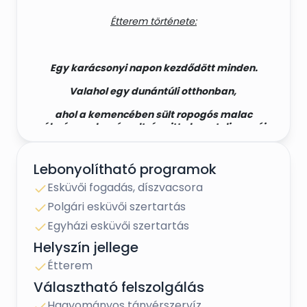
Étterem története:
Egy karácsonyi napon kezdődött minden.
Valahol egy dunántúli otthonban,
ahol a kemencében sült ropogós malac
élménye elvarázsolt, és vitt el egy teljesen új
világba.
Lebonyolítható programok
Aki kóstolt már kemencében sült ételt,
Esküvői fogadás, díszvacsora
Polgári esküvői szertartás
annak nem kell bemutatni azt a plusz élményt,
melyet egy fatüzelésű kemence adhat.
Egyházi esküvői szertartás
Helyszín jellege
Étterem
Választható felszolgálás
Ezt az élményt kínáljuk minden kedves
vendégünknek.
Hagyományos tányérszervíz