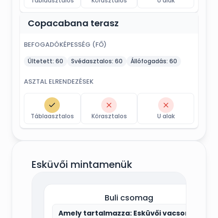
Táblaasztalos
Körasztalos
U alak
Copacabana terasz
BEFOGADÓKÉPESSÉG (FŐ)
Ültetett:
60
Svédasztalos:
60
Állófogadás:
60
ASZTAL ELRENDEZÉSEK
Táblaasztalos
Körasztalos
U alak
Esküvői mintamenük
Buli csomag
Amely tartalmazza: Esküvői vacsora,