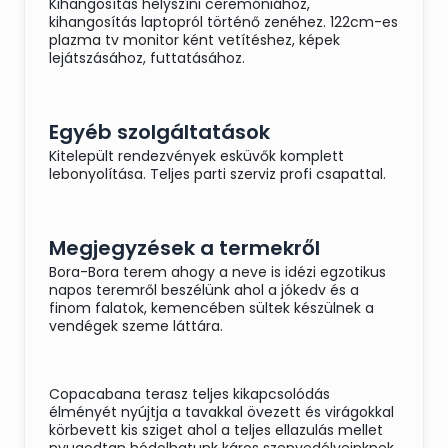
Kihangosítás helyszíni ceremóniához,
kihangosítás laptopról történő zenéhez. 122cm-es
plazma tv monitor ként vetítéshez, képek
lejátszásához, futtatásához.
Egyéb szolgáltatások
Kitelepült rendezvények esküvők komplett
lebonyolítása. Teljes parti szerviz profi csapattal.
Megjegyzések a termekről
Bora-Bora terem ahogy a neve is idézi egzotikus
napos teremről beszélünk ahol a jókedv és a
finom falatok, kemencében sültek készülnek a
vendégek szeme láttára.
Copacabana terasz teljes kikapcsolódás
élményét nyújtja a tavakkal övezett és virágokkal
körbevett kis sziget ahol a teljes ellazulás mellet