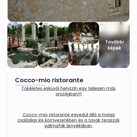
További
képek
Cocco-mio ristorante
Tökéletes esküvői helyszín egy teljesen más
országban!!!
Cocco-mio ristorante egyedül álló a maga
családias kis környezetében és a tavak teraszok
pálmafák árnyékában.