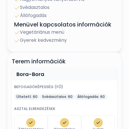
Svédasztalos
Annak aki ízlelte és a rabjává vált, vagy akik
még elkerülték ezt
Állófogadás
Menüvel kapcsolatos információk
a fantasztikus íz világot, amit csak egy igazi
fatüzelésű kemence adhat.
Vegetáriánus menü
Gyerek kedvezmény
Terem információk
Bora-Bora
BEFOGADÓKÉPESSÉG (FŐ)
Ültetett:
60
Svédasztalos:
60
Állófogadás:
60
ASZTAL ELRENDEZÉSEK