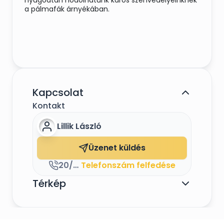
nyugodtan hódolhatunk káros szenvedélyeinknek
a pálmafák árnyékában.
Kapcsolat
Kontakt
Lillik László
Üzenet küldés
20/939-2309
Telefonszám felfedése
Térkép