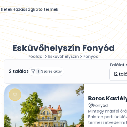
tletek
Házasságkötő termek
Esküvőhelyszín Fonyód
Főoldal
Esküvőhelyszín
Fonyód
Találat 
2 találat
1
Szűrés aktív
12 tal
Boros Kastél
Fonyód
Mintegy másfél órá
Balaton parti üdül
természetvédelmi te