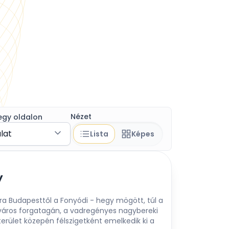
Nézet
egy oldalon
álat
Lista
Képes
y
ra Budapesttől a Fonyódi - hegy mögött, túl a
őváros forgatagán, a vadregényes nagybereki
rület közepén félszigetként emelkedik ki a