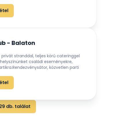
étel
b - Balaton
, privát stranddal, teljes körű cateringgel
yhelyszínünket családi eseményekre,
rtikra.Rendezvénysátor, közvetlen parti
étel
9 db. találat