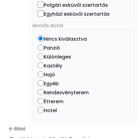
Polgári esküvői szertartás
Egyházi esküvői szertartás
HELYSZÍN JELLEGE
Nincs kiválasztva
Panzió
Különleges
Kastély
Hajó
Egyéb
Rendezvényterem
Étterem
Hotel
Előző