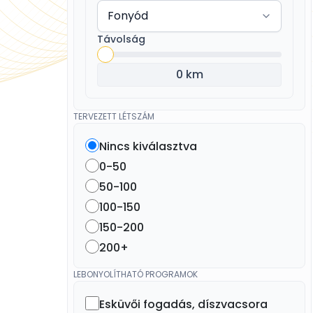
Távolság
0 km
TERVEZETT LÉTSZÁM
Nincs kiválasztva
0-50
50-100
100-150
150-200
200+
LEBONYOLÍTHATÓ PROGRAMOK
Esküvői fogadás, díszvacsora