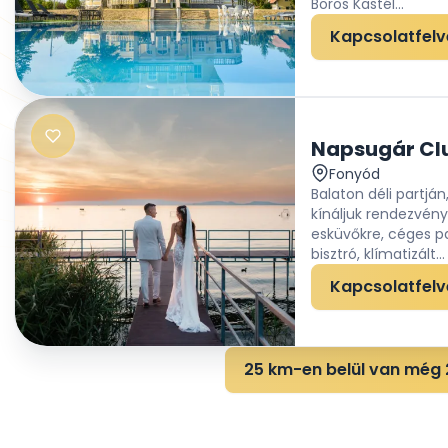
Boros Kastél...
Kapcsolatfelv
Napsugár Clu
Fonyód
Balaton déli partján
kínáljuk rendezvén
esküvőkre, céges pa
bisztró, klímatizált...
Kapcsolatfelv
25 km-en belül van még 2