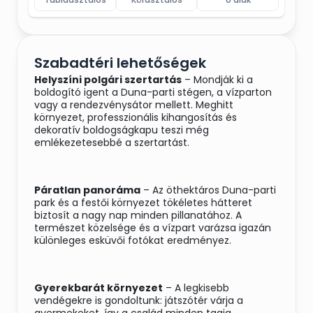
Szabadtéri lehetőségek
Helyszíni polgári szertartás
– Mondják ki a
boldogító igent a Duna-parti stégen, a vízparton
vagy a rendezvénysátor mellett. Meghitt
környezet, professzionális kihangosítás és
dekoratív boldogságkapu teszi még
emlékezetesebbé a szertartást.
Páratlan panoráma
– Az öthektáros Duna-parti
park és a festői környezet tökéletes hátteret
biztosít a nagy nap minden pillanatához. A
természet közelsége és a vízpart varázsa igazán
különleges esküvői fotókat eredményez.
Gyerekbarát környezet
– A legkisebb
vendégekre is gondoltunk: játszótér várja a