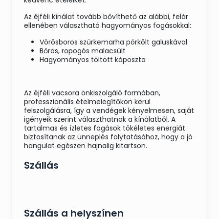
kedvenc ételeiket.
Az éjféli kínálat tovább bővíthető az alábbi, felár
ellenében választható hagyományos fogásokkal:
Vörösboros szürkemarha pörkölt galuskával
Bőrös, ropogós malacsült
Hagyományos töltött káposzta
Az éjféli vacsora önkiszolgáló formában,
professzionális ételmelegítőkön kerül
felszolgálásra, így a vendégek kényelmesen, saját
igényeik szerint választhatnak a kínálatból. A
tartalmas és ízletes fogások tökéletes energiát
biztosítanak az ünneplés folytatásához, hogy a jó
hangulat egészen hajnalig kitartson.
Szállás
Szállás a helyszínen