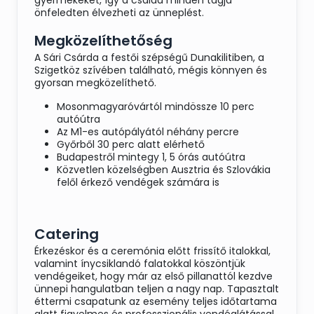
gyermekeket, így a család minden tagja
önfeledten élvezheti az ünneplést.
Megközelíthetőség
A Sári Csárda a festői szépségű Dunakilitiben, a
Szigetköz szívében található, mégis könnyen és
gyorsan megközelíthető.
Mosonmagyaróvártól mindössze 10 perc
autóútra
Az M1-es autópályától néhány percre
Győrből 30 perc alatt elérhető
Budapestről mintegy 1, 5 órás autóútra
Közvetlen közelségben Ausztria és Szlovákia
felől érkező vendégek számára is
Catering
Érkezéskor és a ceremónia előtt frissítő italokkal,
valamint ínycsiklandó falatokkal köszöntjük
vendégeiket, hogy már az első pillanattól kezdve
ünnepi hangulatban teljen a nagy nap. Tapasztalt
éttermi csapatunk az esemény teljes időtartama