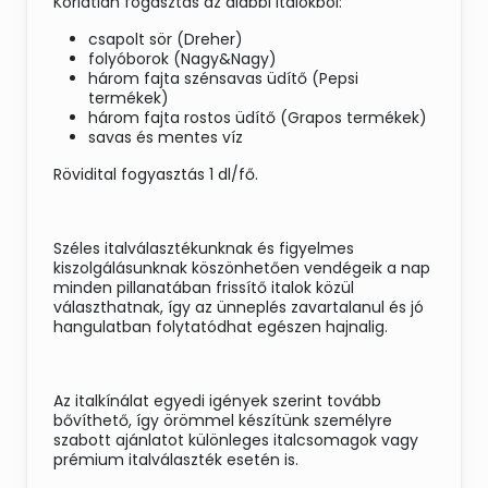
Korlátlan fogasztás az alábbi italokból:
csapolt sör (Dreher)
folyóborok (Nagy&Nagy)
három fajta szénsavas üdítő (Pepsi
termékek)
három fajta rostos üdítő (Grapos termékek)
savas és mentes víz
Rövidital fogyasztás 1 dl/fő.
Széles italválasztékunknak és figyelmes
kiszolgálásunknak köszönhetően vendégeik a nap
minden pillanatában frissítő italok közül
választhatnak, így az ünneplés zavartalanul és jó
hangulatban folytatódhat egészen hajnalig.
Az italkínálat egyedi igények szerint tovább
bővíthető, így örömmel készítünk személyre
szabott ajánlatot különleges italcsomagok vagy
prémium italválaszték esetén is.