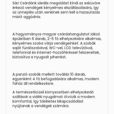
Sári Csárdánk ideális megoldást kínál az esküvőre
érkező vendégek kényelmes elszállásolására, így
az ünneplés után senkinek sem kell a hazautazás
miatt aggódnia.
A hagyományos magyar csárdahangulatot idéző
épületben 6 darab, 2–5 fő elhelyezésére alkalmas,
kényelmes szoba várja vendégeinket. A szobák
saját fürdőszobával, WC-vel, LCD televízióval,
telefonnal és internet-hozzáféréssel felszereltek,
biztosítva a nyugodt pihenést.
A panzió szobák mellett további 10 darab,
egyenként 4 fő befogadására alkalmas, modern
faház áll rendelkezésre.
A természetközeli környezetben elhelyezkedő
szállások a vidéki nyugalmat ötvözik a modern
komforttal, így tökéletes kikapcsolódást
nyújtanak a vendégek számára.