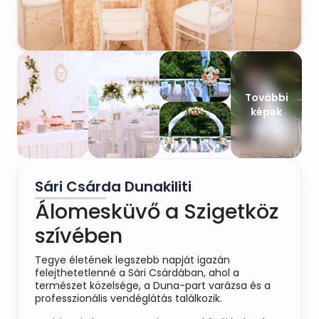
További
képek
Sári Csárda Dunakiliti
Álomesküvő a Szigetköz
szívében
Tegye életének legszebb napját igazán
felejthetetlenné a Sári Csárdában, ahol a
természet közelsége, a Duna-part varázsa és a
professzionális vendéglátás találkozik.