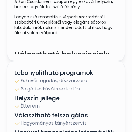
A Sári Csárda nem csupán egy esküvői helyszín,
hanem egy életre szóló élmény.
Legyen szó romantikus vízparti szertartásról,
szabadtéri ünneplésről vagy elegáns sátoros
lakodalomról, nálunk minden adott ahhoz, hogy
álmai valóra váljanak.
Választható helyszíneink:
Duna-parti Sári
Rendezvénysátor
Lebonyolítható programok
Esküvői fogadás, díszvacsora
Öthektáros, gondozott parkunkban, közvetlenül a
Duna-parton található hófehér,
Polgári esküvői szertartás
panorámaablakos Röder rendezvénysátrunk. Az
Helyszín jellege
elegáns, fixen telepített sátor kifejezetten
esküvők lebonyolítására készült, és tökéletes
Étterem
választás élete egyik legfontosabb napjához.
Választható felszolgálás
A kifinomult hangulatról a földig érő fehér
Hagyományos tányérszervíz
abroszok és az elegáns berendezés gondoskodik.
A nyári hónapokban klimatizált környezetet