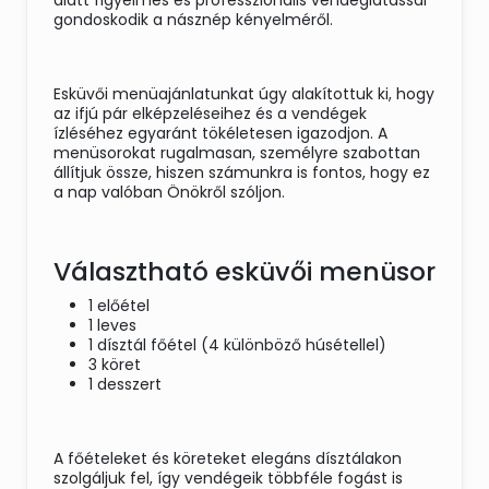
alatt figyelmes és professzionális vendéglátással
gondoskodik a násznép kényelméről.
Esküvői menüajánlatunkat úgy alakítottuk ki, hogy
az ifjú pár elképzeléseihez és a vendégek
ízléséhez egyaránt tökéletesen igazodjon. A
menüsorokat rugalmasan, személyre szabottan
állítjuk össze, hiszen számunkra is fontos, hogy ez
a nap valóban Önökről szóljon.
Választható esküvői menüsor
1 előétel
1 leves
1 dísztál főétel (4 különböző húsétellel)
3 köret
1 desszert
A főételeket és köreteket elegáns dísztálakon
szolgáljuk fel, így vendégeik többféle fogást is