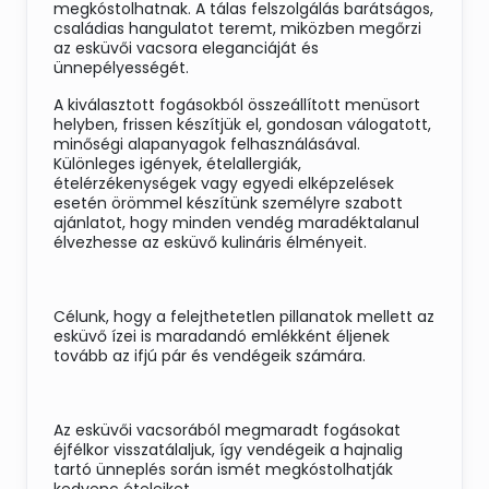
megkóstolhatnak. A tálas felszolgálás barátságos,
családias hangulatot teremt, miközben megőrzi
az esküvői vacsora eleganciáját és
ünnepélyességét.
A kiválasztott fogásokból összeállított menüsort
helyben, frissen készítjük el, gondosan válogatott,
minőségi alapanyagok felhasználásával.
Különleges igények, ételallergiák,
ételérzékenységek vagy egyedi elképzelések
esetén örömmel készítünk személyre szabott
ajánlatot, hogy minden vendég maradéktalanul
élvezhesse az esküvő kulináris élményeit.
Célunk, hogy a felejthetetlen pillanatok mellett az
esküvő ízei is maradandó emlékként éljenek
tovább az ifjú pár és vendégeik számára.
Az esküvői vacsorából megmaradt fogásokat
éjfélkor visszatálaljuk, így vendégeik a hajnalig
tartó ünneplés során ismét megkóstolhatják