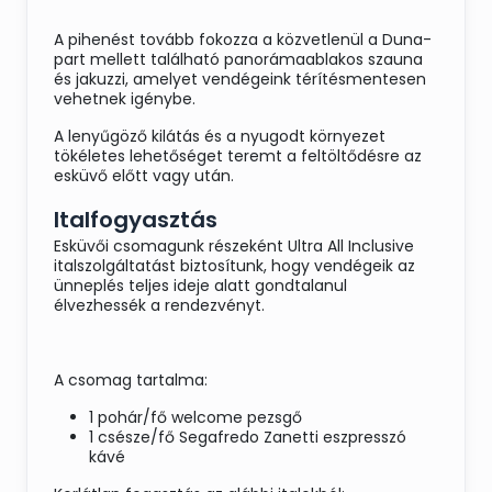
A pihenést tovább fokozza a közvetlenül a Duna-
part mellett található panorámaablakos szauna
és jakuzzi, amelyet vendégeink térítésmentesen
vehetnek igénybe.
A lenyűgöző kilátás és a nyugodt környezet
tökéletes lehetőséget teremt a feltöltődésre az
esküvő előtt vagy után.
Italfogyasztás
Esküvői csomagunk részeként Ultra All Inclusive
italszolgáltatást biztosítunk, hogy vendégeik az
ünneplés teljes ideje alatt gondtalanul
élvezhessék a rendezvényt.
A csomag tartalma:
1 pohár/fő welcome pezsgő
1 csésze/fő Segafredo Zanetti eszpresszó
kávé