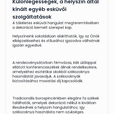
Különlegességek, a helyszín által
kínált egyéb esküvői
szolgáltatások
A tökéletes esküvői hangulat megteremtésében
a dekoráció kiemelt szerepet kap.
Helyszíneink sokoldalúan alakíthatók, így az Önök
elképzeléseihez és stílusához igazodva válhatnak
igazán egyedivé.
A rendezvénysátorban fémvázas, kék ülőlappal
ellátott konferenciaszékek állnak rendelkezésre,
amelyekhez esztétikai okokból székszoknya
használatát javasoljuk. A székszoknyák
biztosításához mosatási díj kapcsolódik.
Tradicionális borospincénkben elegáns fa székek
találhatók, amelyek dekoráció nélkül is kiválóan
illeszkednek a helyszín hangulatához, így
székszoknya használata nem szükséges.