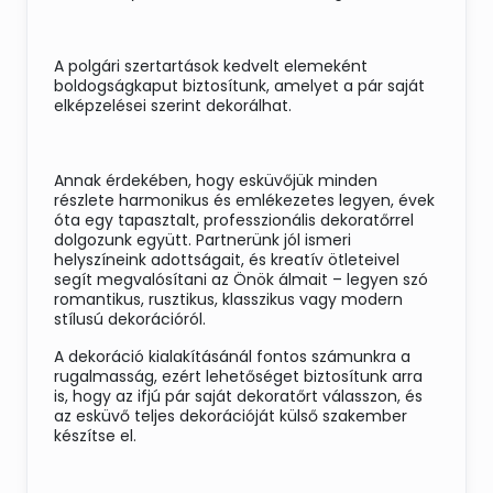
A polgári szertartások kedvelt elemeként
boldogságkaput biztosítunk, amelyet a pár saját
elképzelései szerint dekorálhat.
Annak érdekében, hogy esküvőjük minden
részlete harmonikus és emlékezetes legyen, évek
óta egy tapasztalt, professzionális dekoratőrrel
dolgozunk együtt. Partnerünk jól ismeri
helyszíneink adottságait, és kreatív ötleteivel
segít megvalósítani az Önök álmait – legyen szó
romantikus, rusztikus, klasszikus vagy modern
stílusú dekorációról.
A dekoráció kialakításánál fontos számunkra a
rugalmasság, ezért lehetőséget biztosítunk arra
is, hogy az ifjú pár saját dekoratőrt válasszon, és
az esküvő teljes dekorációját külső szakember
készítse el.