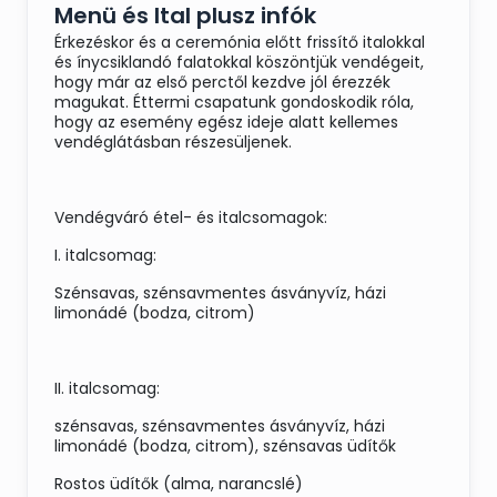
Menü és Ital plusz infók
Érkezéskor és a ceremónia előtt frissítő italokkal
és ínycsiklandó falatokkal köszöntjük vendégeit,
hogy már az első perctől kezdve jól érezzék
magukat. Éttermi csapatunk gondoskodik róla,
hogy az esemény egész ideje alatt kellemes
vendéglátásban részesüljenek.
Vendégváró étel- és italcsomagok:
I. italcsomag:
Szénsavas, szénsavmentes ásványvíz, házi
limonádé (bodza, citrom)
II. italcsomag:
szénsavas, szénsavmentes ásványvíz, házi
limonádé (bodza, citrom), szénsavas üdítők
Rostos üdítők (alma, narancslé)