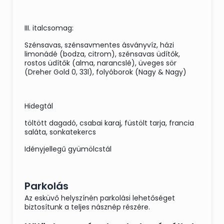
III. italcsomag:
Szénsavas, szénsavmentes ásványvíz, házi
limonádé (bodza, citrom), szénsavas üdítők,
rostos üdítők (alma, narancslé), üveges sör
(Dreher Gold 0, 33l), folyóborok (Nagy & Nagy)
Hidegtál
töltött dagadó, csabai karaj, füstölt tarja, francia
saláta, sonkatekercs
Idényjellegű gyümölcstál
Parkolás
Az esküvő helyszínén parkolási lehetőséget
biztosítunk a teljes násznép részére.