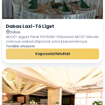
Dabas Lazí-Tó Liget
Dabas
AKCIÓ! Jegyes Párok FIGYELEM ! Előszezoni AKCIÓ februári
,márciusi szabad időpontok extra kedvezménnyel
foglalhatók. 2025-re tavaszi-őszi-téli időpontok
Tovább olvasom
kedvezménnyel !Nincs létszám korlát! Az...
Kapcsolatfelvétel