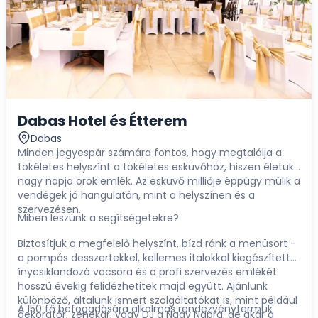
Dabas Hotel és Étterem
Dabas
Minden jegyespár számára fontos, hogy megtalálja a
tökéletes helyszínt a tökéletes esküvőhöz, hiszen életük
nagy napja örök emlék. Az esküvő milliője éppúgy múlik a
vendégek jó hangulatán, mint a helyszínen és a
szervezésen.
Miben leszünk a segítségetekre?
Biztosítjuk a megfelelő helyszínt, bízd ránk a menüsort -
a pompás desszertekkel, kellemes italokkal kiegészített
ínycsiklandozó vacsora és a profi szervezés emlékét
hosszú évekig felidézhetitek majd együtt. Ajánlunk
különböző, általunk ismert szolgáltatókat is, mint például
A 150 fő befogadására alkalmas rendezvénytermük
dekoratőr, zenekar, vagy DJ a Nagy Napra, de akár a