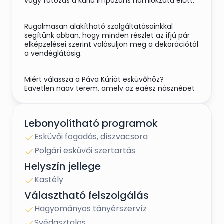
vagy fotózás a kúria impozáns homlokzata előtt.
Rugalmasan alakítható szolgáltatásainkkal
segítünk abban, hogy minden részlet az ifjú pár
elképzelései szerint valósuljon meg a dekorációtól
a vendéglátásig.
Miért válassza a Páva Kúriát esküvőhöz?
Egyetlen nagy terem, amely az egész násznépet
befogadja
Hangulatos kültéri terek szertartáshoz és
fotózáshoz
Lebonyolítható programok
Kiegészítő szolgáltatások: catering, dekoráció,
technikai háttér
Esküvői fogadás, díszvacsora
Közeli szálláslehetőségek a vendégek számára
Polgári esküvői szertartás
Esküvő Cegléden – a Páva Kúria nyugodt,
hangulatos helyszínt kínál a nagy naphoz.
Helyszín jellege
Kastély
Kérjen személyre szabott ajánlatot a
Választható felszolgálás
rendezvényére!
Hagyományos tányérszervíz
Svédasztalos