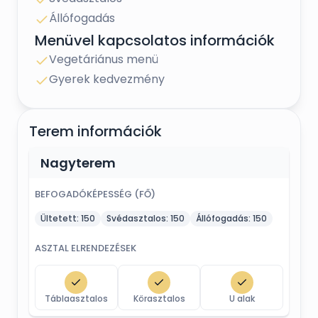
Állófogadás
Menüvel kapcsolatos információk
Vegetáriánus menü
Gyerek kedvezmény
Terem információk
Nagyterem
BEFOGADÓKÉPESSÉG (FŐ)
Ültetett:
150
Svédasztalos:
150
Állófogadás:
150
ASZTAL ELRENDEZÉSEK
Táblaasztalos
Körasztalos
U alak