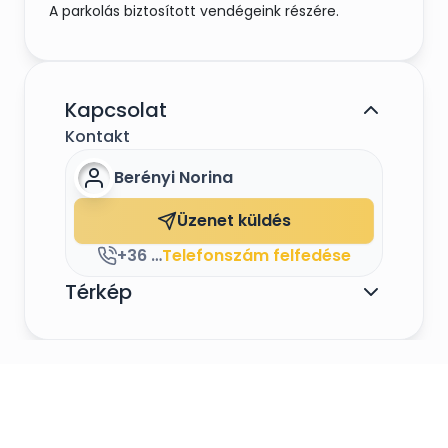
A parkolás biztosított vendégeink részére.
Kapcsolat
Kontakt
Berényi Norina
Üzenet küldés
+36 70 7036 888
Telefonszám felfedése
Térkép