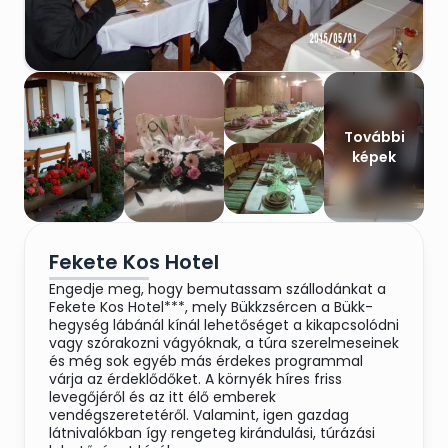
További
képek
Fekete Kos Hotel
Engedje meg, hogy bemutassam szállodánkat a
Fekete Kos Hotel***, mely Bükkzsércen a Bükk-
hegység lábánál kínál lehetőséget a kikapcsolódni
vagy szórakozni vágyóknak, a túra szerelmeseinek
és még sok egyéb más érdekes programmal
várja az érdeklődőket. A környék híres friss
levegőjéről és az itt élő emberek
vendégszeretetéről. Valamint, igen gazdag
látnivalókban így rengeteg kirándulási, túrázási