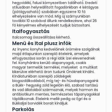
hegyvidéki, falusi környezetben található. Eredeti
stílusában helyreállított fogadónkban 4 kétágyas
(pótágyazható) szobában egyszerre 10 fő
elhelyezésére van mód. Míg új szárnyunkban
további 10 szobával állunk rendelkezésre, ahol 26
fő kényelmes elhelyezését tudjuk biztosítani.
Italfogyasztás
Italcsomag összeállítása kérhető.
Menü és Ital plusz infók
Az ínyenc konyha kedvelőinek örömére szolgálnak
majd étlapunkon szereplő ételeink, amelyek
elfogyaszása során a régi idők ízei elevenednek
fel. Konyhánkra kerülő alapanyagok, csakis
magyar termelők termékei, melyeket a multikat
kikerülve elérhető áron tudunk Önöknek kínálni.
Kínálatunkban szereplő zöldségek
biogazdálkodásból, míg tej- és húsalapanyagaink
a Bükk- hegység zöld legelőin élő, szabad tartású
és vad állatokból származnak, melyek hormon és
antibiotikum mentes, természetes tápanyagokkal
táplálkoznak. Ételeink mellé pedig az Egri és a
Bükkaljai borvidék borait kínáljuk.
Parkolás