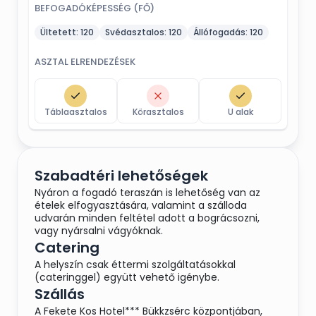
BEFOGADÓKÉPESSÉG (FŐ)
Ültetett:
120
Svédasztalos:
120
Állófogadás:
120
ASZTAL ELRENDEZÉSEK
Táblaasztalos
Körasztalos
U alak
Szabadtéri lehetőségek
Nyáron a fogadó teraszán is lehetőség van az
ételek elfogyasztására, valamint a szálloda
udvarán minden feltétel adott a bográcsozni,
vagy nyársalni vágyóknak.
Catering
A helyszín csak éttermi szolgáltatásokkal
(cateringgel) együtt vehető igénybe.
Szállás
A Fekete Kos Hotel*** Bükkzsérc központjában,