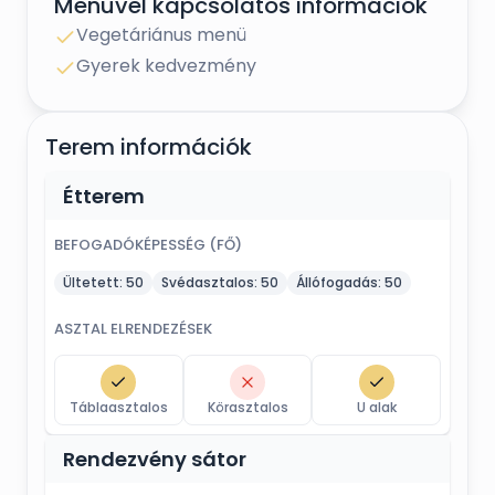
Menüvel kapcsolatos információk
Vegetáriánus menü
Gyerek kedvezmény
Terem információk
Étterem
BEFOGADÓKÉPESSÉG (FŐ)
Ültetett:
50
Svédasztalos:
50
Állófogadás:
50
ASZTAL ELRENDEZÉSEK
Táblaasztalos
Körasztalos
U alak
Rendezvény sátor