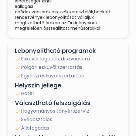
lehetőséget kínál.
Ballagási
ebédek,vacsorák,esküvők,keresztelők,bankett
rendezvények lebonyolítását vállaljuk
megfizethető árakon az Ön igényeinek
megfelelően összeállított menüsorokkal!
Lebonyolítható programok
Esküvői fogadás, díszvacsora
Polgári esküvői szertartás
Egyházi esküvői szertartás
Helyszín jellege
Hotel
Választható felszolgálás
Hagyományos tányérszervíz
Svédasztalos
Állófogadás