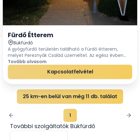
Fürdő Étterem
Bükfürdő
A gyógyfürdő területén található a Fürdő étterem,
melyet Pereznyák Család üzemeltet. Az egész évben
folyamatosan nyitva tartó hagyományos étterembe
Tovább olvasom
gyakorta járnak vissza a külföldi és a hazai vendége...
Kapcsolatfelvétel
25 km-en belül van még 11 db. találat
1
További szolgáltatók Bükfürdő