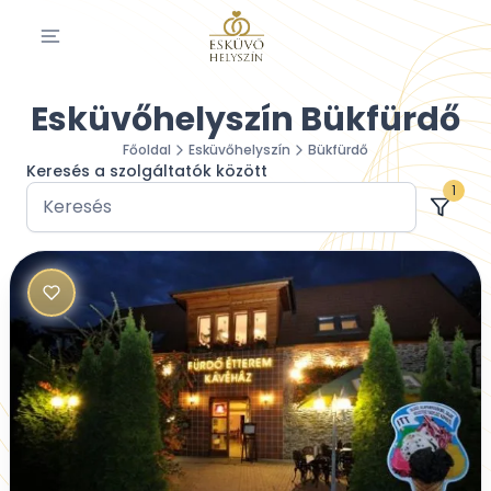
Esküvőhelyszín Bükfürdő
Főoldal
Esküvőhelyszín
Bükfürdő
Keresés a szolgáltatók között
1