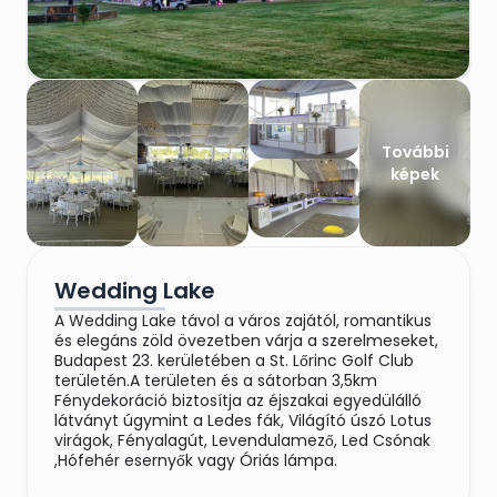
További
képek
Wedding Lake
A Wedding Lake távol a város zajától, romantikus
és elegáns zöld övezetben várja a szerelmeseket,
Budapest 23. kerületében a St. Lőrinc Golf Club
területén.A területen és a sátorban 3,5km
Fénydekoráció biztosítja az éjszakai egyedülálló
látványt úgymint a Ledes fák, Világító úszó Lotus
virágok, Fényalagút, Levendulamező, Led Csónak
,Hófehér esernyők vagy Óriás lámpa.