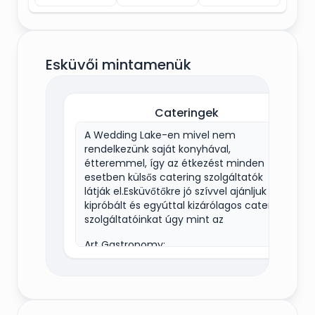
Esküvői mintamenük
Cateringek
A Wedding Lake-en mivel nem
rendelkezünk saját konyhával,
étteremmel, így az étkezést minden
esetben külsős catering szolgáltatók
látják el.Esküvőtőkre jó szívvel ajánljuk
kipróbált és egyúttal kizárólagos catering
szolgáltatóinkat úgy mint az
Art Gastronomy:
„Jó társaság, jó ételek, jó szórakozás” –
Ezek az összetevői egy sikeres esküvőnek.
A jó társaság adott, mivel nektek kedves
és számotokra fontos emberekkel