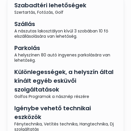
Szabadtéri lehetőségek
lesztek körülvéve. Mi pedig biztosítjuk,
hogy a felszolgált ételek tökéletesen
Szertartás, Fotózás, Golf
illeszkedjenek hozzátok, az
esküvő stílusához és hangulatához, mind
Szállás
íz- és látványvilágban és nektek csak
A nászutas lakosztályon kívűl 3 szobában 10 fő
annyi dolgotok legyen, hogy jól érezzétek
elszállásolására van lehetőség.
magatokat. Így biztos a jó szórakozás és
az egy életre szóló élmény.
Parkolás
A helyszínen 80 autó ingyenes parkolására van
lehetőség.
Budapest Partyservice:
Különlegességek, a helyszín által
16 éves vendéglátás-tapasztalatunk
kínált egyéb esküvői
tökéletes biztonságot ad kettőtöknek és
szolgáltatások
a vendégeiteknek. Ezen a napon
nemcsak a ruhának kell tökéletesen
Golfos Programok a násznép részére
állnia. Mi az esküvő színét, ízét, illatát és a
formáját is Rátok szabjuk. Az általunk
Igénybe vehető technikai
összeállított 13 féle menüajánlattal és
eszközök
azok végtelen kombinációival segítünk
okosan számolni és jól dönteni. Nézzetek
Fénytechnika, Vetítés technika, Hangtechnika, Dj
szolgáltatás
szét menüajánlataink között: látni