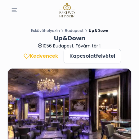
Esküvőhelyszín
Budapest
Up&Down
Up&Down
1056 Budapest, Fővám tér 1.
Kedvencek
Kapcsolatfelvétel