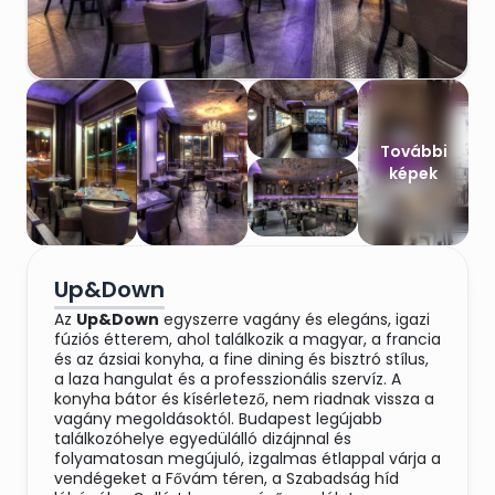
További
képek
Up&Down
Az
Up&Down
egyszerre vagány és elegáns, igazi
fúziós étterem, ahol találkozik a magyar, a francia
és az ázsiai konyha, a fine dining és bisztró stílus,
a laza hangulat és a professzionális szervíz. A
konyha bátor és kísérletező, nem riadnak vissza a
vagány megoldásoktól. Budapest legújabb
találkozóhelye egyedülálló dizájnnal és
folyamatosan megújuló, izgalmas étlappal várja a
vendégeket a Fővám téren, a Szabadság híd