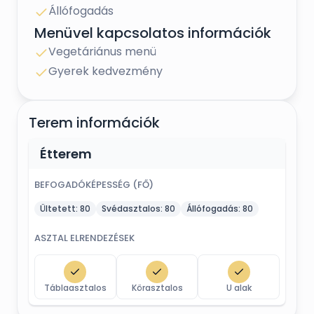
Állófogadás
Menüvel kapcsolatos információk
Vegetáriánus menü
Gyerek kedvezmény
Terem információk
Étterem
BEFOGADÓKÉPESSÉG (FŐ)
Ültetett:
80
Svédasztalos:
80
Állófogadás:
80
ASZTAL ELRENDEZÉSEK
Táblaasztalos
Körasztalos
U alak