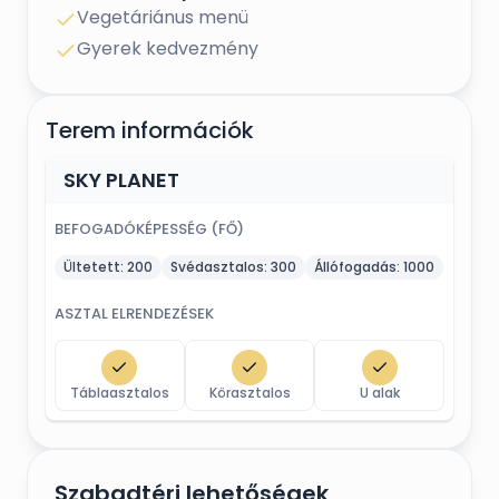
Vegetáriánus menü
Gyerek kedvezmény
Terem információk
SKY PLANET
BEFOGADÓKÉPESSÉG (FŐ)
Ültetett:
200
Svédasztalos:
300
Állófogadás:
1000
ASZTAL ELRENDEZÉSEK
Táblaasztalos
Körasztalos
U alak
Szabadtéri lehetőségek