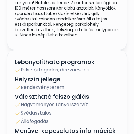
irányába! Hatalmas terasz 7 méter szélességben
100 méter hosszan! Kör alakú asztalok, könyöklők
spandex huzattal, exkluzív étkészlet, grill,
svédasztal, minden rendelkezésre áll a teljes
eszközparkunkból. Rengeteg parkolóhely
közvetlen közelben, felszíni parkoló és mélygarázs
is. Nincs lakóépület a közelben.
Lebonyolítható programok
Esküvői fogadás, díszvacsora
Helyszín jellege
Rendezvényterem
Választható felszolgálás
Hagyományos tányérszervíz
Svédasztalos
Állófogadás
Menüvel kapcsolatos információk