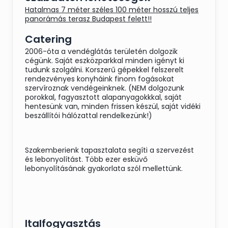
Hatalmas 7 méter széles 100 méter hosszú teljes
panorámás terasz Budapest felett!!
Catering
2006-óta a vendéglátás területén dolgozik
cégünk. Saját eszközparkkal minden igényt ki
tudunk szolgálni. Korszerű gépekkel felszerelt
rendezvényes konyháink finom fogásokat
szervíroznak vendégeinknek. (NEM dolgozunk
porokkal, fagyasztott alapanyagokkkal, saját
hentesünk van, minden frissen készül, saját vidéki
beszállítói hálózattal rendelkezünk!)
Szakemberienk tapasztalata segíti a szervezést
és lebonyolítást. Több ezer esküvő
lebonyolításának gyakorlata szól mellettünk.
Italfogyasztás