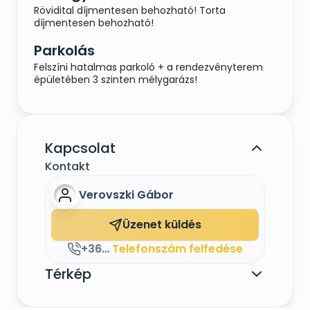
Rövidital díjmentesen behozható! Torta
díjmentesen behozható!
Parkolás
Felszíni hatalmas parkoló + a rendezvényterem
épületében 3 szinten mélygarázs!
Kapcsolat
Kontakt
Verovszki Gábor
Üzenet küldés
+36204016931
Telefonszám felfedése
Térkép