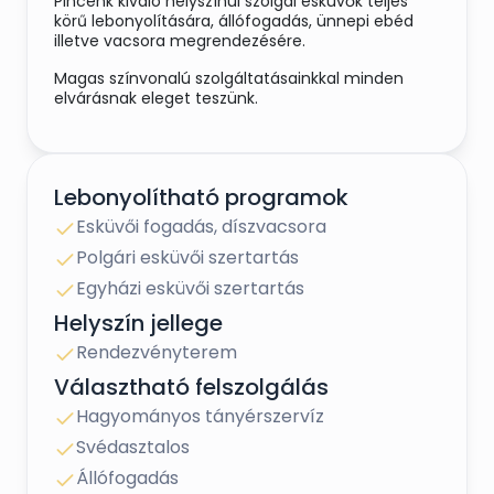
Pincénk kiváló helyszínül szolgál esküvők teljes
körű lebonyolítására, állófogadás, ünnepi ebéd
illetve vacsora megrendezésére.
Magas színvonalú szolgáltatásainkkal minden
elvárásnak eleget teszünk.
Lebonyolítható programok
Esküvői fogadás, díszvacsora
Polgári esküvői szertartás
Egyházi esküvői szertartás
Helyszín jellege
Rendezvényterem
Választható felszolgálás
Hagyományos tányérszervíz
Svédasztalos
Állófogadás