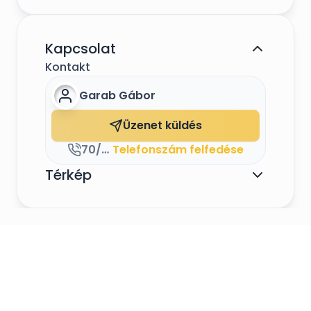
Kapcsolat
Kontakt
Garab Gábor
Üzenet küldés
70/313-2978
Telefonszám felfedése
Térkép