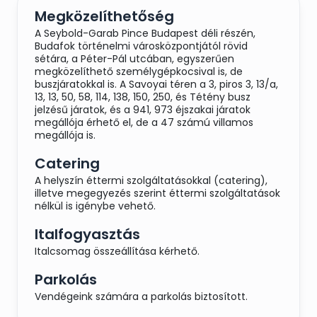
Megközelíthetőség
A Seybold-Garab Pince Budapest déli részén,
Budafok történelmi városközpontjától rövid
sétára, a Péter-Pál utcában, egyszerűen
megközelíthető személygépkocsival is, de
buszjáratokkal is. A Savoyai téren a 3, piros 3, 13/a,
13, 13, 50, 58, 114, 138, 150, 250, és Tétény busz
jelzésű járatok, és a 941, 973 éjszakai járatok
megállója érhető el, de a 47 számú villamos
megállója is.
Catering
A helyszín éttermi szolgáltatásokkal (catering),
illetve megegyezés szerint éttermi szolgáltatások
nélkül is igénybe vehető.
Italfogyasztás
Italcsomag összeállítása kérhető.
Parkolás
Vendégeink számára a parkolás biztosított.