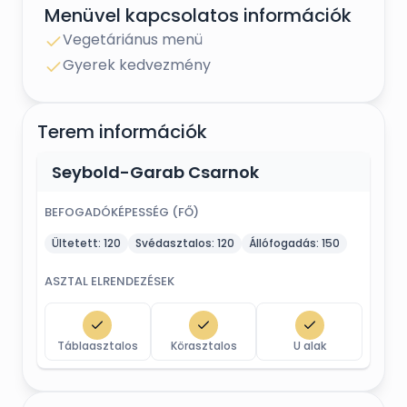
Menüvel kapcsolatos információk
Vegetáriánus menü
Gyerek kedvezmény
Terem információk
Seybold-Garab Csarnok
BEFOGADÓKÉPESSÉG (FŐ)
Ültetett:
120
Svédasztalos:
120
Állófogadás:
150
ASZTAL ELRENDEZÉSEK
Táblaasztalos
Körasztalos
U alak