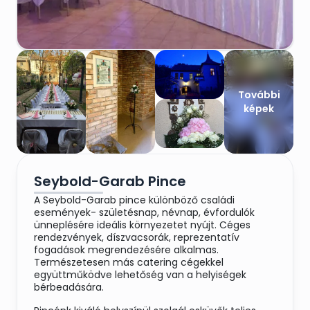
További
képek
Seybold-Garab Pince
A Seybold-Garab pince különböző családi
események- születésnap, névnap, évfordulók
ünneplésére ideális környezetet nyújt. Céges
rendezvények, díszvacsorák, reprezentatív
fogadások megrendezésére alkalmas.
Természetesen más catering cégekkel
együttműködve lehetőség van a helyiségek
bérbeadására.