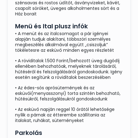
szénsavas és rostos üdítőt, ásványvizeket, kávét,
csapolt söröket, üveges alkoholmentes sört és a
Ház borait
Menü és Ital plusz infók
• A menüt és az italcsomagot a pár igényei
alapján tudjuk alakítani, többszöri személyes
megbeszélés alkalmával együtt „csiszoljuk”
tökéletesre az esküvő minden egyes részletét
• A röviditalok 1.500 Forint/behozott üveg dugódíj
ellenében behozhatóak, melyeknek tárolásáról,
hűtéséről és felszolgálásáról gondoskodunk. Igény
esetén segítünk a röviditalok beszerzésében
• Az édes-sós aprósütemények és az
esküvői(menyasszonyi) torta szintén behozható,
hűtésükről, felszolgálásukról gondoskodunk
• Az esküvő napján reggel 10 órától lehetősége
nyílik a párnak az étterembe szállítania az
italokat, ruhákat, süteményeket
Parkolás