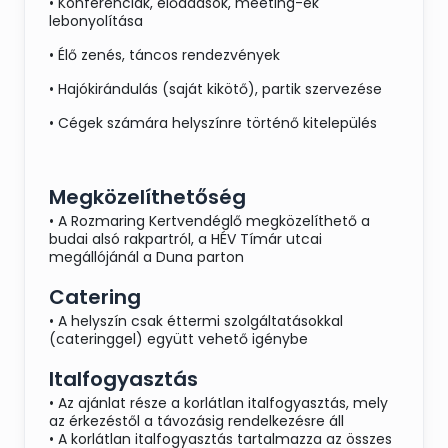
• Konferenciák, előadások, meeting-ek
lebonyolítása
• Élő zenés, táncos rendezvények
• Hajókirándulás (saját kikötő), partik szervezése
• Cégek számára helyszínre történő kitelepülés
Megközelíthetőség
• A Rozmaring Kertvendéglő megközelíthető a
budai alsó rakpartról, a HÉV Tímár utcai
megállójánál a Duna parton
Catering
• A helyszín csak éttermi szolgáltatásokkal
(cateringgel) együtt vehető igénybe
Italfogyasztás
• Az ajánlat része a korlátlan italfogyasztás, mely
az érkezéstől a távozásig rendelkezésre áll
• A korlátlan italfogyasztás tartalmazza az összes