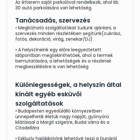
Az étterem saját parkolóval rendelkezik, ahol kb.
30 autó parkolására van lehetőség.
Tanácsadás, szervezés
• Megbízható szolgáltatókat tudunk ajánlani, a
szervezés minden részletében segítünk(cukrász,
fotós, dekoráció, virág, zenekar/DJ)
• A helyszíneink egy előre leegyeztetett
időpontban megtekinthetőek, ahol a termek
bemutatására, a lehetőségek és a részletek
megbeszélésére is van lehetőség
Különlegességek, a helyszín által
kínált egyéb esküvői
szolgáltatások
• Budapesten egyedülálló környezetben
ünnepelhetik életük nagy napját, gyönyörű
kilátással a Margit szigetre, Budai várra és a
Citadellára
• Exkluzív hajókikötőnk lehetővé teszi a Dunáról