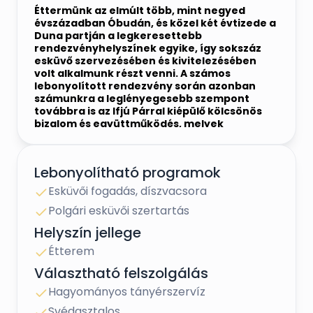
Éttermünk az elmúlt több, mint negyed
évszázadban Óbudán, és közel két évtizede a
Duna partján a legkeresettebb
rendezvényhelyszínek egyike, így sokszáz
esküvő szervezésében és kivitelezésében
volt alkalmunk részt venni. A számos
lebonyolított rendezvény során azonban
számunkra a leglényegesebb szempont
továbbra is az Ifjú Párral kiépülő kölcsönös
bizalom és együttműködés, melyek
tapasztalatunk szerint egy emlékezetes és
boldog esküvő elengedhetetlen alappillérei.
Lebonyolítható programok
Esküvői fogadás, díszvacsora
Polgári esküvői szertartás
Helyszín jellege
Étterem
Választható felszolgálás
Hagyományos tányérszervíz
Svédasztalos