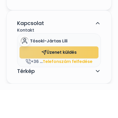
Kapcsolat
Kontakt
Tósoki-Jártas Lili
Üzenet küldés
+36 30 297 2634
Telefonszám felfedése
Térkép