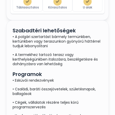
Táblaasztalos
Körasztalos
U alak
Szabadtéri lehetőségek
• A polgári szertartást bármely termünkben,
kertünkben vagy teraszunkon gyönyörű háttérrel
tudjuk lebonyolítani
• A termekhez tartozó terasz vagy
kerthelyiségünkben italozásra, beszélgetésre és
dohányzásra van lehetőség
Programok
• Esküvői rendezvények
• Családi, baráti összejövetelek, születésnapok,
ballagások
• Cégek, vállalatok részére teljes körű
programszervezés