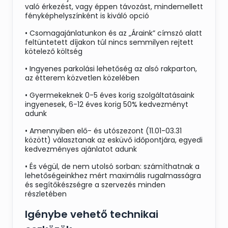
való érkezést, vagy éppen távozást, mindemellett
fényképhelyszínként is kiváló opció
• Csomagajánlatunkon és az „Áraink” címszó alatt
feltüntetett díjakon túl nincs semmilyen rejtett
kötelező költség
• Ingyenes parkolási lehetőség az alsó rakparton,
az étterem közvetlen közelében
• Gyermekeknek 0-5 éves korig szolgáltatásaink
ingyenesek, 6-12 éves korig 50% kedvezményt
adunk
• Amennyiben elő- és utószezont (11.01-03.31
között) választanak az esküvő időpontjára, egyedi
kedvezményes ajánlatot adunk
• És végül, de nem utolsó sorban: számíthatnak a
lehetőségeinkhez mért maximális rugalmasságra
és segítőkészségre a szervezés minden
részletében
Igénybe vehető technikai