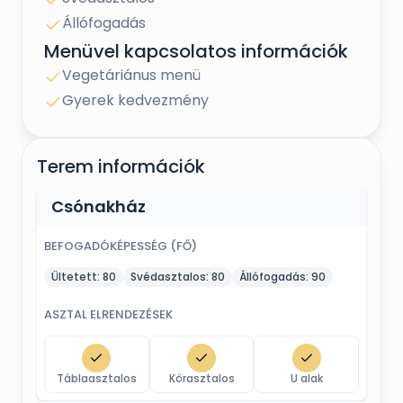
Állófogadás
Menüvel kapcsolatos információk
Vegetáriánus menü
Gyerek kedvezmény
Terem információk
Csónakház
BEFOGADÓKÉPESSÉG (FŐ)
Ültetett:
80
Svédasztalos:
80
Állófogadás:
90
ASZTAL ELRENDEZÉSEK
Táblaasztalos
Körasztalos
U alak