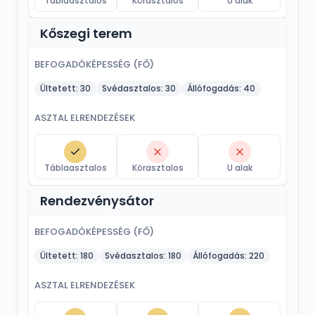
Táblaasztalos
Körasztalos
U alak
Kőszegi terem
BEFOGADÓKÉPESSÉG (FŐ)
Ültetett:
30
Svédasztalos:
30
Állófogadás:
40
ASZTAL ELRENDEZÉSEK
Táblaasztalos
Körasztalos
U alak
Rendezvénysátor
BEFOGADÓKÉPESSÉG (FŐ)
Ültetett:
180
Svédasztalos:
180
Állófogadás:
220
ASZTAL ELRENDEZÉSEK