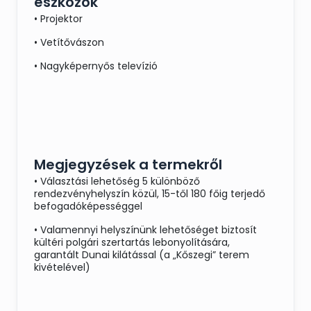
eszközök
• Projektor
• Vetítővászon
• Nagyképernyős televízió
Megjegyzések a termekről
• Választási lehetőség 5 különböző
rendezvényhelyszín közül, 15-től 180 főig terjedő
befogadóképességgel
• Valamennyi helyszínünk lehetőséget biztosít
kültéri polgári szertartás lebonyolítására,
garantált Dunai kilátással (a „Kőszegi” terem
kivételével)