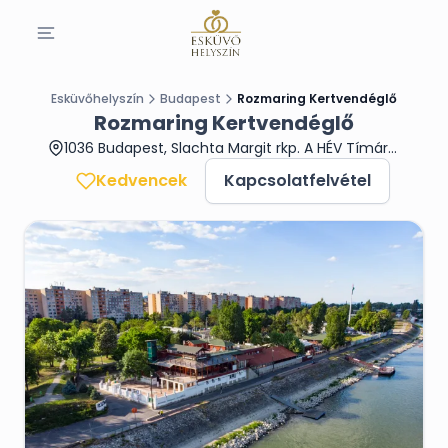
Esküvőhelyszín
Budapest
Rozmaring Kertvendéglő
Rozmaring Kertvendéglő
1036 Budapest, Slachta Margit rkp. A HÉV Tímár utcai megállójánál a Duna parton.
Kedvencek
Kapcsolatfelvétel