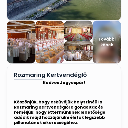
További
képek
Rozmaring Kertvendéglő
Kedves Jegyespár!
Köszönjük, hogy esküvőjük helyszínéül a
Rozmaring Kertvendéglőre gondoltak és
reméljük, hogy éttermünknek lehetősége
adódik majd hozzájárulni életük legszebb
pillanatának sikerességéhez.