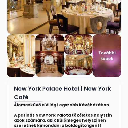
További
képek
New York Palace Hotel | New York
Café
Álomesküvő a Világ Legszebb Kávéházában
A patinás New York Palota tökéletes helyszín
azok számára, akik különleges helyszínen
szeretnék kimondani a boldogító igent!