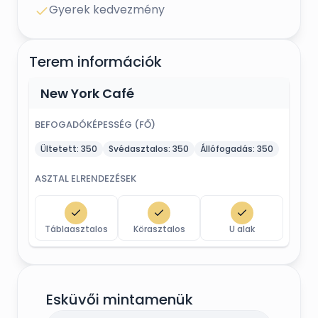
Gyerek kedvezmény
Terem információk
New York Café
BEFOGADÓKÉPESSÉG (FŐ)
Ültetett:
350
Svédasztalos:
350
Állófogadás:
350
ASZTAL ELRENDEZÉSEK
Táblaasztalos
Körasztalos
U alak
Esküvői mintamenük