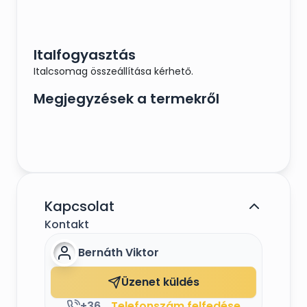
Italfogyasztás
Italcsomag összeállítása kérhető.
Megjegyzések a termekről
Kapcsolat
Kontakt
Bernáth Viktor
Üzenet küldés
+36307495584
Telefonszám felfedése