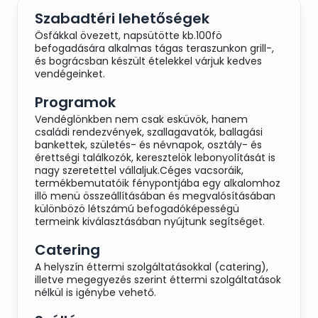
Szabadtéri lehetőségek
Ösfákkal övezett, napsütötte kb.100fö
befogadására alkalmas tágas teraszunkon grill-,
és bográcsban készült ételekkel várjuk kedves
vendégeinket.
Programok
Vendéglönkben nem csak esküvök, hanem
családi rendezvények, szallagavatók, ballagási
bankettek, születés- és névnapok, osztály- és
érettségi találkozók, keresztelök lebonyolítását is
nagy szeretettel vállaljuk.Céges vacsoráik,
termékbemutatóik fénypontjába egy alkalomhoz
illö menü összeállításában és megvalósításában
különbözö létszámú befogadóképességü
termeink kiválasztásában nyújtunk segítséget.
Catering
A helyszín éttermi szolgáltatásokkal (catering),
illetve megegyezés szerint éttermi szolgáltatások
nélkül is igénybe vehető.