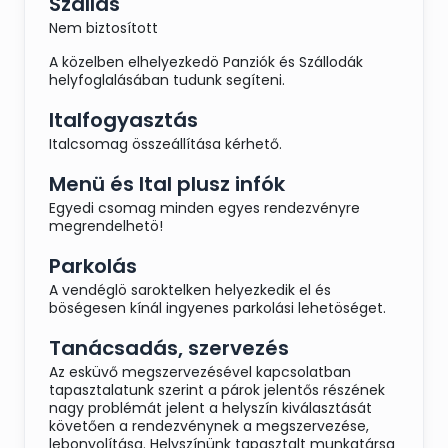
Szállás
Nem biztosított
A közelben elhelyezkedö Panziók és Szállodák
helyfoglalásában tudunk segíteni.
Italfogyasztás
Italcsomag összeállítása kérhető.
Menü és Ital plusz infók
Egyedi csomag minden egyes rendezvényre
megrendelhetö!
Parkolás
A vendéglö saroktelken helyezkedik el és
böségesen kínál ingyenes parkolási lehetöséget.
Tanácsadás, szervezés
Az esküvő megszervezésével kapcsolatban
tapasztalatunk szerint a párok jelentős részének
nagy problémát jelent a helyszín kiválasztását
követően a rendezvénynek a megszervezése,
lebonyolítása. Helyszínünk tapasztalt munkatársa