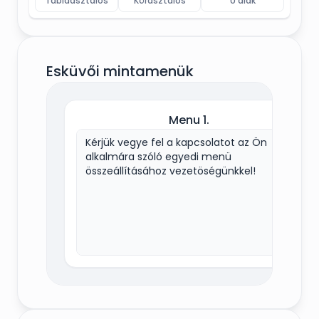
Táblaasztalos
Körasztalos
U alak
Esküvői mintamenük
Menu 1.
Kérjük vegye fel a kapcsolatot az Ön
alkalmára szóló egyedi menü
összeállításához vezetöségünkkel!