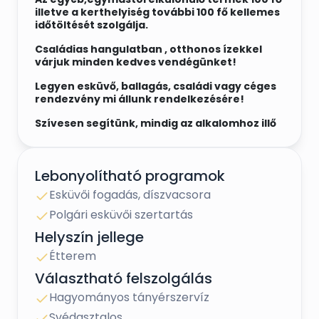
illetve a kerthelyiség további 100 fő kellemes
időtöltését szolgálja.
Családias hangulatban , otthonos ízekkel
várjuk minden kedves vendégünket!
Legyen esküvő, ballagás, családi vagy céges
rendezvény mi állunk rendelkezésére!
Szívesen segítünk, mindig az alkalomhoz illő
menü összeállításában, a megvalósításban
és egyéb ötletekkel illetve szolgáltatásokkal
is mint például sütemények, díszítés,polgári
Lebonyolítható programok
szertartás, zenekar hozzájárulunk az ön
elképzeléseihez.Kérje ingyenes
Esküvői fogadás, díszvacsora
árajánlatunkat!
Polgári esküvői szertartás
Látogasson el hozzánk személyesen is és
Helyszín jellege
győződjön meg róla, hogy ez az a hely amit
keresett!
Étterem
Várjuk szeretettel!
Választható felszolgálás
Hagyományos tányérszervíz
Svédasztalos