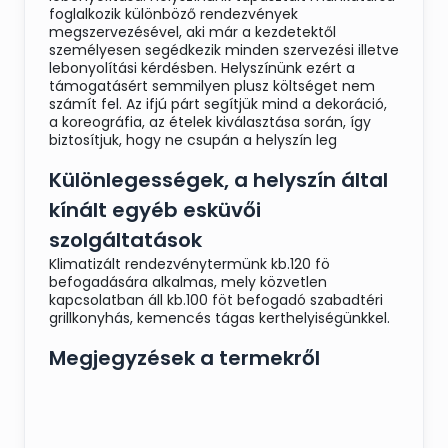
foglalkozik különböző rendezvények
megszervezésével, aki már a kezdetektől
személyesen segédkezik minden szervezési illetve
lebonyolítási kérdésben. Helyszínünk ezért a
támogatásért semmilyen plusz költséget nem
számít fel. Az ifjú párt segítjük mind a dekoráció,
a koreográfia, az ételek kiválasztása során, így
biztosítjuk, hogy ne csupán a helyszín leg
Különlegességek, a helyszín által
kínált egyéb esküvői
szolgáltatások
Klimatizált rendezvénytermünk kb.120 fö
befogadására alkalmas, mely közvetlen
kapcsolatban áll kb.100 föt befogadó szabadtéri
grillkonyhás, kemencés tágas kerthelyiségünkkel.
Megjegyzések a termekről