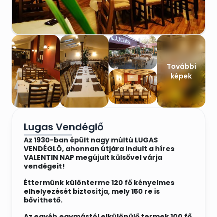
További
képek
Lugas Vendéglő
Az 1930-ban épült nagy múltú
LUGAS
VENDÉGLÖ
, ahonnan útjára indult a híres
VALENTIN NAP megújult külsővel várja
vendégeit!
Éttermünk különterme 120 fő kényelmes
elhelyezését biztosítja, mely 150 re is
bővíthető.
Az egyéb,egymástól elkülönülő termek 100 fő