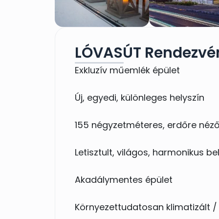
LÓVASÚT Rendezvé
Exkluzív műemlék épület
Új, egyedi, különleges helyszín
155 négyzetméteres, erdőre néző
Letisztult, világos, harmonikus be
Akadálymentes épület
Környezettudatosan klimatizált / 