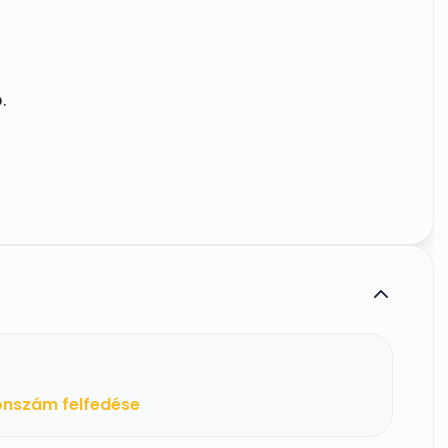
.
onszám felfedése