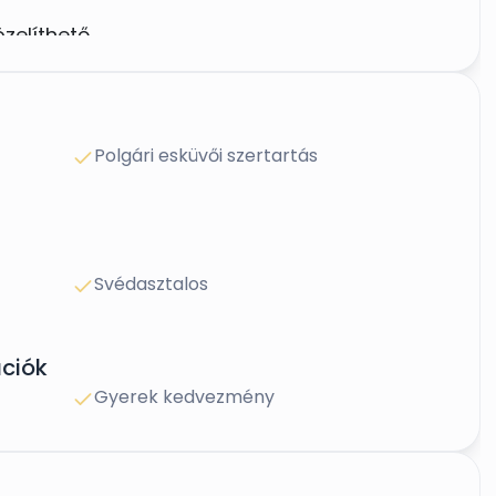
zelíthető
Polgári esküvői szertartás
ezés
Svédasztalos
ciók
Gyerek kedvezmény