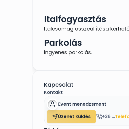
Italfogyasztás
Italcsomag összeállítása kérhető
Parkolás
Ingyenes parkolás.
Kapcsolat
Kontakt
Event menedzsment
Üzenet küldés
+36 20 226 6488
Telef