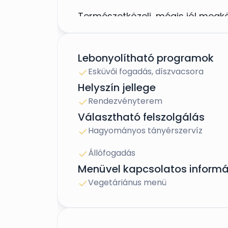
Természetközeli, mégis jól megkö
Nincs párhuzamos rendezvény
Lebonyolítható programok
Esküvői fogadás, díszvacsora
Ingyenes parkolás
Helyszín jellege
Akár teljeskörű rendezvényszerv
Rendezvényterem
Választható felszolgálás
Hagyományos tányérszervíz
Állófogadás
Menüvel kapcsolatos informá
Vegetáriánus menü