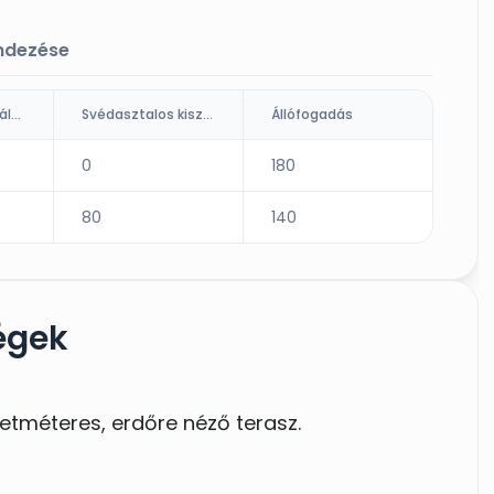
endezése
Ültetett kiszolgálás (fő)
Svédasztalos kiszolgálás
Állófogadás
0
180
80
140
égek
etméteres, erdőre néző terasz.