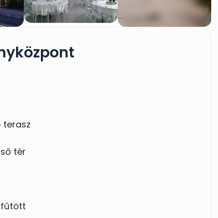
nyközpont
 terasz
lső tér
fűtött