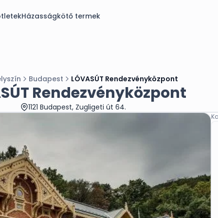
tletek
Házasságkötő termek
lyszín
Budapest
LÓVASÚT Rendezvényközpont
SÚT Rendezvényközpont
1121 Budapest, Zugligeti út 64.
Ka