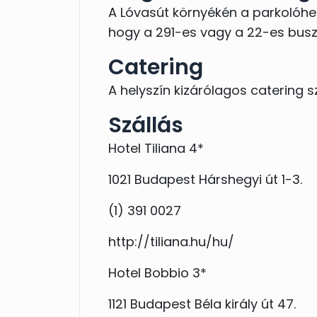
A Lóvasút környékén a parkolóhel
hogy a 291-es vagy a 22-es busz
Catering
A helyszín kizárólagos catering s
Szállás
Hotel Tiliana 4*
1021 Budapest Hárshegyi út 1-3.
(1) 391 0027
http://tiliana.hu/hu/
Hotel Bobbio 3*
1121 Budapest Béla király út 47.