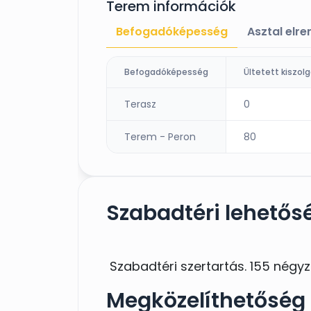
Terem információk
Befogadóképesség
Asztal elr
Befogadóképesség
Terasz
0
Terem - Peron
80
Szabadtéri lehetős
Szabadtéri szertartás. 155 négyz
Megközelíthetőség