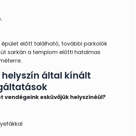
.
pület előtt található, további parkolók
 út sarkán a templom előtti hatalmas
méterre.
helyszín által kínált
gáltatások
et vendégeink esküvőjük helyszínéül?
nyefákkal