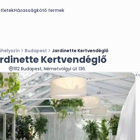
tletek
Házasságkötő termek
őhelyszín
Budapest
Jardinette Kertvendéglő
rdinette Kertvendéglő
1112 Budapest, Németvölgyi út 136.
Ka