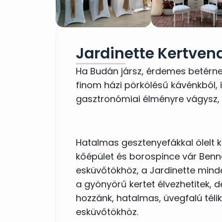
Jardinette Kertven
Ha Budán jársz, érdemes betérned
finom házi pörkölésű kávénkból, i
gasztronómiai élményre vágysz, 
Hatalmas gesztenyefákkal ölelt ker
kőépület és borospince vár Bennet
esküvőtökhöz, a Jardinette mind
a gyönyörű kertet élvezhetitek,
hozzánk, hatalmas, üvegfalú télik
esküvőtökhöz.