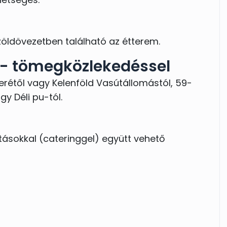
öldövezetben található az étterem.
 - tömegközlekedéssel
terétől vagy Kelenföld Vasútállomástól, 59-
gy Déli pu-tól.
atásokkal (cateringgel) együtt vehető