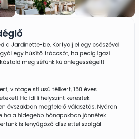
déglő
 a Jardinette-be. Kortyolj el egy csészével
gyál egy hűsítő fröccsöt, ha pedig igazi
kóstold meg séfünk különlegességeit!
t, vintage stílusú télikert, 150 éves
eket! Ha idilli helyszínt kerestek
en évszakban megfelelő választás. Nyáron
 de ha a hidegebb hónapokban jönnétek
ertünk is lenyűgöző díszlettel szolgál