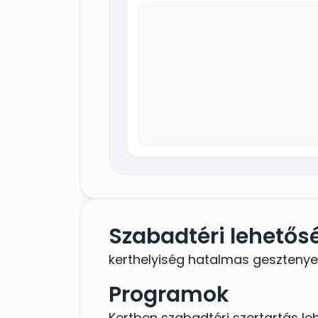
Szabadtéri lehetős
kerthelyiség hatalmas gesztenye
Programok
Kertben szabadtéri szertartás le