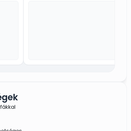
égek
fákkal
hetséges.