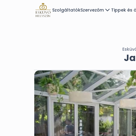
Szolgáltatók
Szervezőm
Tippek és ö
Esküv
Ja