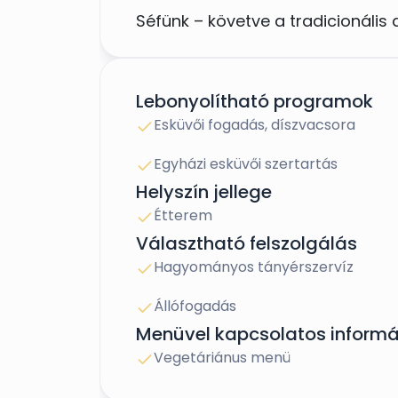
Séfünk – követve a tradicionáli
– igényeiteknek megfelelően állít
ezenkívül persze saját koktélok 
sörünk pedig a Szürke Csacsi név
Lebonyolítható programok
Csacsi vendéglőnek. A vegatariá
Esküvői fogadás, díszvacsora
és csapatunk különösen nyitott.
Egyházi esküvői szertartás
Helyszín jellege
Étterem
Éttermünk 130 főig ideális esküvő
Választható felszolgálás
esetekben ennél nagyobb létszám
Hagyományos tányérszervíz
Kőépületünk kitűnő helyszínt ad 
táncolni, mulatni. Nincs túl alac
Állófogadás
megoldást számotokra!
Menüvel kapcsolatos informá
Vegetáriánus menü