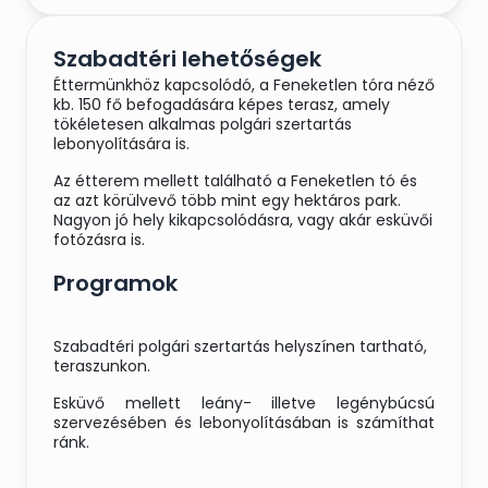
kakukkfüves ropogós
nudlival, körte chutney-
Szabadtéri lehetőségek
val
Éttermünkhöz kapcsolódó, a Feneketlen tóra néző
Sült karamellás sajt torta
kb. 150 fő befogadására képes terasz, amely
zöldcitromos rebarbara
tökéletesen alkalmas polgári szertartás
lebonyolítására is.
dzsemmel
Az étterem mellett található a Feneketlen tó és
az azt körülvevő több mint egy
hektáros
park.
Nagyon jó hely kikapcsolódásra, vagy akár esküvői
fotózásra is.
Esküvői menü ajánlat
Programok
Konfitált libamell
Szabadtéri polgári szertartás helyszínen tartható,
teraszunkon.
carpaccio, házi
majonézzel olívás kenyér
Esküvő mellett leány- illetve legénybúcsú
szervezésében és lebonyolításában is számíthat
salátával
ránk.
Tárkonyos csirke