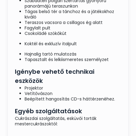
Szabadtéri polgári szertartás gyönyörű
panorámájú teraszunkon
Tágas belső tér a tánchoz és a játékokhoz
kiváló
Teraszos vacsora a csillagos ég alatt
Fagylalt pult
Csokoládé szökőkút
Koktél és exkluzív italpult
Hajnalig tartó mulatozás
Tapasztalt és lelkiismeretes személyzet
Igénybe vehető technikai
eszközök
Projektor
Vetítővászon
Beépített hangosítás CD-s háttérzenéhez.
Egyéb szolgáltatások
Cukrászdai szolgáltatás, esküvői torták
mestercukrászoktól: