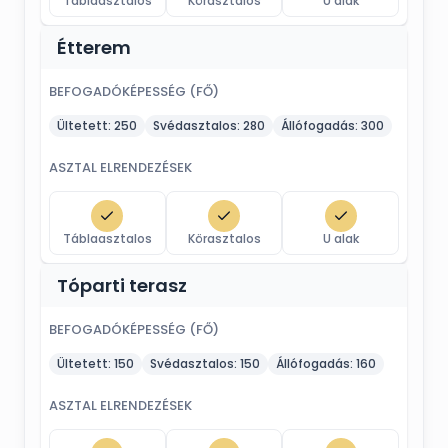
Táblaasztalos
Körasztalos
U alak
Étterem
BEFOGADÓKÉPESSÉG (FŐ)
Ültetett:
250
Svédasztalos:
280
Állófogadás:
300
ASZTAL ELRENDEZÉSEK
Táblaasztalos
Körasztalos
U alak
Tóparti terasz
BEFOGADÓKÉPESSÉG (FŐ)
Ültetett:
150
Svédasztalos:
150
Állófogadás:
160
ASZTAL ELRENDEZÉSEK