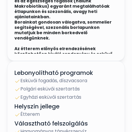
és az egészséges fogások (nálunk
Makrobiotikus) egyaránt megtalálhatóak
étlapunkon és szezonális, avagy heti
ajánlatainkban.
Borainkat gondosan válogatva, sommelier
segítségével, szezonális borlapunkon
mutatjuk be minden borkedvelő
vendégünknek.
Az étterem előnyös elrendezésének
köszönhetően kiváló rendezvény és esküvő
helyszínként is megálljuk a helyünket.
Éttermünkben vasárnaponként Sunday
Brunch büféasztallal várjuk a családokat és
Lebonyolítható programok
az apróságoknak szórakoztató
Esküvői fogadás, díszvacsora
programokkal kedveskedünk.
Naprakészen és rugalmasan igyekszünk
Polgári esküvői szertartás
szolgálni vendégeink igényeit és megfelelni
minden elvárásnak amelyeket
Egyházi esküvői szertartás
megfogalmaznak.
Helyszín jellege
Étterem
Választható felszolgálás
Hagyományos tányérszervíz