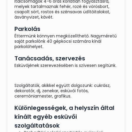
Fácán esszencia
Italcsomagok 4-6 órás korlátlan fogyasztásra,
melyek tartalmaznak fehér, rozé és vörösbort,
libamájas fánkkal
csapolt sört, rostos és szénsavas üdítőitalokat,
Borjú bélszín chilis óriás
ásványvizet, kávét.
garnélával zsályás
Parkolás
francia lecsóval,
Éttermünk könnyen megközelíthető. Nagyméretű
burgonya tortával
saját parkolónk 40 gépkocsi számára kínál
Mascarponés, amaréna
parkolóhelyet.
meggyes mini torta
Tanácsadás, szervezés
kesudió grillázzsal
Esküvőjének szerevezésében is szívesen segítünk.
Szolgáltatók, akikkel együtt dolgozunk: cukrász,
dekoratőr, dj, zenekar, esküvői fotós,
ceremóniamester, grafikus.
Különlegességek, a helyszín által
kínált egyéb esküvői
szolgáltatások