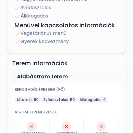
Svédasztalos
Állófogadás
Menüvel kapcsolatos információk
Vegetáriánus menü
Gyerek kedvezmény
Terem információk
Alabástrom terem
BEFOGADÓKÉPESSÉG (FŐ)
Ültetett:
50
Svédasztalos:
50
Állófogadás:
0
ASZTAL ELRENDEZÉSEK