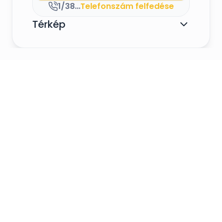
1/381-0522, 30/488-6000
Telefonszám felfedése
Térkép