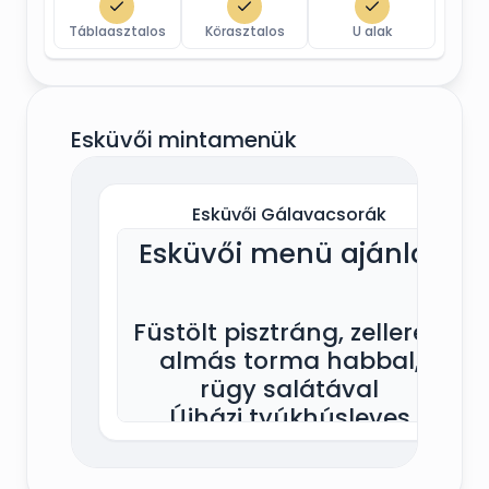
Táblaasztalos
Körasztalos
U alak
Esküvői mintamenük
Esküvői Gálavacsorák
Esküvői menü ajánlat
Füstölt pisztráng, zelleres,
almás torma habbal,
rügy salátával
Újházi tyúkhúsleves
Mézes bodzában pácolt
rosé kacsamell