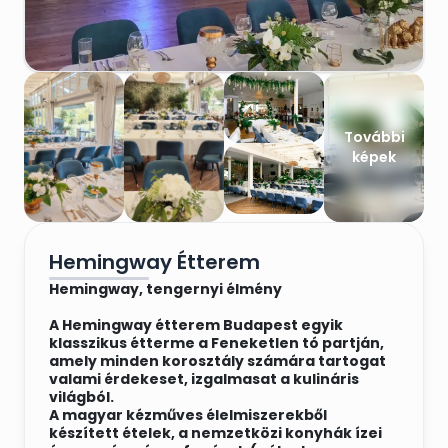
További
képek
Hemingway Étterem
Hemingway, tengernyi élmény
A Hemingway étterem Budapest egyik
klasszikus étterme a Feneketlen tó partján,
amely minden korosztály számára tartogat
valami érdekeset, izgalmasat a kulináris
világból.
A magyar kézműves élelmiszerekből
készített ételek, a nemzetközi konyhák ízei