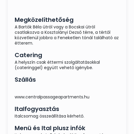
raguleves, házi
gnocchival
Tűzdelt szarvas szelet,
Megközelíthetőség
sült vargányával, forró
A Bartók Béla útról vagy a Bocskai útról
tökmagos céklával
csatlakozva a Kosztolányi Dezső térre, a tértől
közvetlenül jobbra a Feneketlen tónál található az
Marcipános csokoládé
étterem.
torta madártej likőrrel
Catering
A helyszín csak éttermi szolgáltatásokkal
(cateringgel) együtt vehető igénybe.
Esküvői menü ajánlat
Szállás
www.centralpassageapartments.hu
Italfogyasztás
Házi paraszt sonka
Italcsomag összeállítása kérhető.
tormás rukkolával,
marinált paprikával
Menü és Ital plusz infók