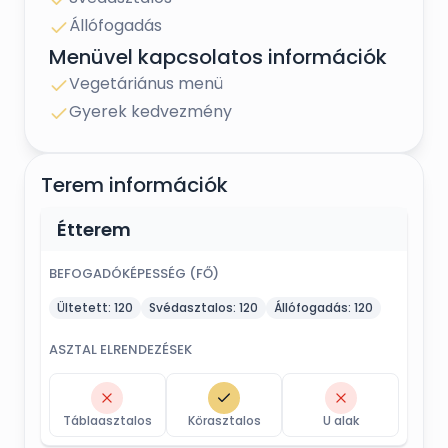
Állófogadás
Menüvel kapcsolatos információk
Vegetáriánus menü
Gyerek kedvezmény
Terem információk
Étterem
BEFOGADÓKÉPESSÉG (FŐ)
Ültetett:
120
Svédasztalos:
120
Állófogadás:
120
ASZTAL ELRENDEZÉSEK
Táblaasztalos
Körasztalos
U alak