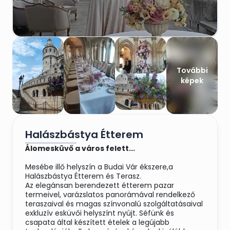
További
képek
Halászbástya Étterem
Álomesküvő a város felett...
Mesébe illő helyszín a Budai Vár ékszere,a
Halászbástya Étterem és Terasz.
Az elegánsan berendezett étterem pazar
termeivel, varázslatos panorámával rendelkező
teraszaival és magas színvonalú szolgáltatásaival
exkluzív esküvői helyszínt nyújt. Séfünk és
csapata által készített ételek a legújabb