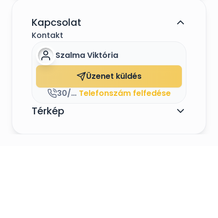
Kapcsolat
Kontakt
Szalma Viktória
Üzenet küldés
30/549-0342
Telefonszám felfedése
Térkép