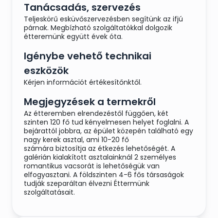
Tanácsadás, szervezés
Teljeskörű esküvőszervezésben segítünk az ifjú
párnak. Megbízható szolgáltatókkal dolgozik
étteremünk együtt évek óta.
Igénybe vehető technikai
eszközök
Kérjen információt értékesítőnktől.
Megjegyzések a termekről
Az étteremben elrendezéstől függően, két
szinten 120 fő tud kényelmesen helyet foglalni. A
bejárattól jobbra, az épület közepén található egy
nagy kerek asztal, ami 10-20 fő
számára biztosítja az étkezés lehetőségét. A
galérián kialakított asztalainknál 2 személyes
romantikus vacsorát is lehetőségük van
elfogyasztani. A földszinten 4-6 fős társaságok
tudják szeparáltan élvezni Éttermünk
szolgáltatásait.