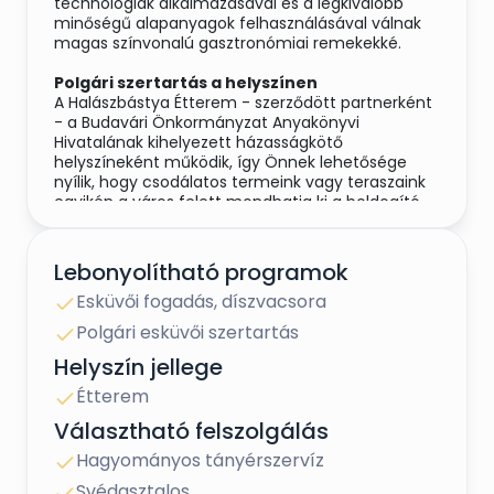
technológiák alkalmazásával és a legkiválóbb
minőségű alapanyagok felhasználásával válnak
magas színvonalú gasztronómiai remekekké.
Polgári szertartás a helyszínen
A Halászbástya Étterem - szerződött partnerként
- a Budavári Önkormányzat Anyakönyvi
Hivatalának kihelyezett házasságkötő
helyszíneként működik, így Önnek lehetősége
nyílik, hogy csodálatos termeink vagy teraszaink
egyikén a város felett mondhatja ki a boldogító
igent.
Lebonyolítható programok
Esküvői fogadás, díszvacsora
Polgári esküvői szertartás
Helyszín jellege
Étterem
Választható felszolgálás
Hagyományos tányérszervíz
Svédasztalos