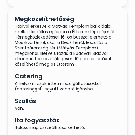
Megközelíthetőség
Taxival érkezve a Mátyás Templom bal oldala
mellett kiszállás egészen a Étterem lépcsőjénél
Tömegközlekedéssel: 16-os busszal elérhető a
Moszkva térről, akár a Deák térről, leszállás a
Szentháromság tér (Mátyás Templom)
megállónál. Illetve utazás a Budavári Siklóval,
ahonnan hozzávetőlegesen 10 perces sétával
közelíthető meg az Étterem.
Catering
A helyszín csak éttermi szolgáltatásokkal
(cateringgel) együtt vehető igénybe.
Szállás
Van.
Italfogyasztás
Italcsomag összeállítása kérhető.