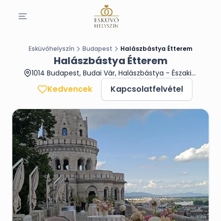
Esküvőhelyszín
Budapest
Halászbástya Étterem
Halászbástya Étterem
1014 Budapest, Budai Vár, Halászbástya - Északi Híradástorony
Kedvencek
Kapcsolatfelvétel