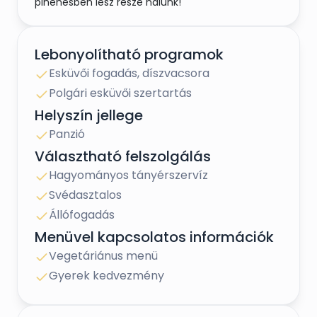
pihenésben lesz része nálunk!
Lebonyolítható programok
Esküvői fogadás, díszvacsora
Polgári esküvői szertartás
Helyszín jellege
Panzió
Választható felszolgálás
Hagyományos tányérszervíz
Svédasztalos
Állófogadás
Menüvel kapcsolatos információk
Vegetáriánus menü
Gyerek kedvezmény