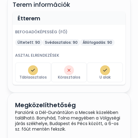
Terem információk
Étterem
BEFOGADÓKÉPESSÉG (FŐ)
Ültetett:
90
Svédasztalos:
90
Állófogadás:
90
ASZTAL ELRENDEZÉSEK
Táblaasztalos
Körasztalos
U alak
Megközelíthetőség
Panziónk a Dél-Dunántúlon a Mecsek közelében
található. Bonyhád, Tolna megyében a Völgységi
járás székhelye, Budapest és Pécs között, a 6-os
sz. főút mentén fekszik.