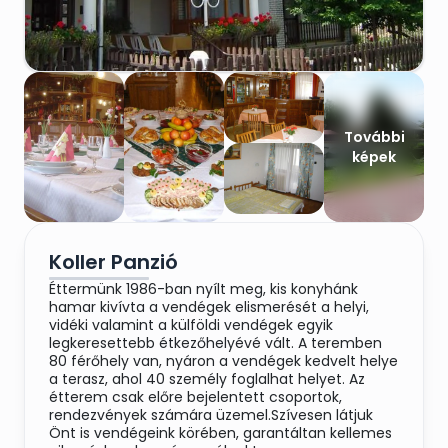
További
képek
Koller Panzió
Éttermünk 1986-ban nyílt meg, kis konyhánk
hamar kivívta a vendégek elismerését a helyi,
vidéki valamint a külföldi vendégek egyik
legkeresettebb étkezőhelyévé vált. A teremben
80 férőhely van, nyáron a vendégek kedvelt helye
a terasz, ahol 40 személy foglalhat helyet. Az
étterem csak előre bejelentett csoportok,
rendezvények számára üzemel.Szívesen látjuk
Önt is vendégeink körében, garantáltan kellemes