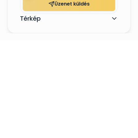
Üzenet küldés
Térkép