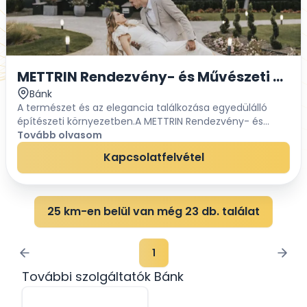
METTRIN Rendezvény- és Művészeti Köz
Bánk
A természet és az elegancia találkozása egyedülálló
építészeti környezetben.A METTRIN Rendezvény- és
Művészeti Központ Bánk lenyűgöző természeti
Tovább olvasom
környezetében, az erdő és a tó varázslatos találkozás...
Kapcsolatfelvétel
25 km-en belül van még 23 db. találat
1
További szolgáltatók Bánk