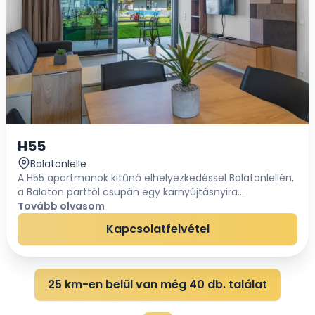
H55
Balatonlelle
A H55 apartmanok kitűnő elhelyezkedéssel Balatonlellén,
a Balaton parttól csupán egy karnyújtásnyira
találhatók.A luxus, a modernitás és a maximális komfort
Tovább olvasom
ötvözetében, az év bármely szakaszában né...
Kapcsolatfelvétel
25 km-en belül van még 40 db. találat