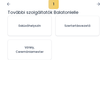
1
További szolgáltatók Balatonlelle
Esküvőhelyszín
Szertartásvezető
Vőfély,
Ceremóniamester