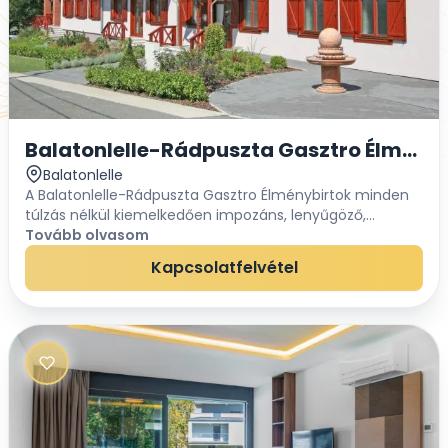
Balatonlelle-Rádpuszta Gasztro Élmény
Balatonlelle
A Balatonlelle-Rádpuszta Gasztro Élménybirtok minden
túlzás nélkül kiemelkedően impozáns, lenyűgöző,
romantikus helyszín, mely tökéletes választás a nagy
Tovább olvasom
nap főszereplőinek és a vendégeknek egyaránt....
Kapcsolatfelvétel