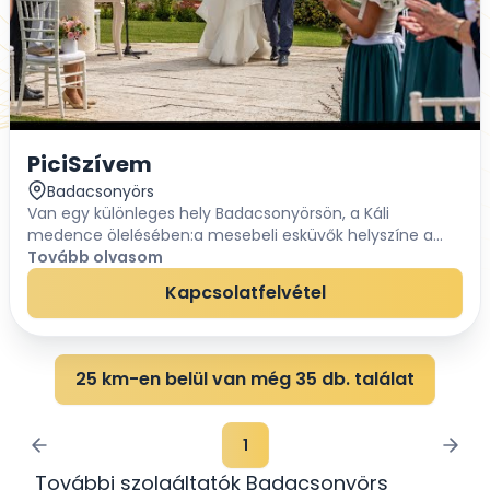
PiciSzívem
Badacsonyörs
Van egy különleges hely Badacsonyörsön, a Káli
medence ölelésében:a mesebeli esküvők helyszíne a
PiciSzívem. Csodás környezetben igazi otthonra találnak
Tovább olvasom
itt a szerelmesek, megszűnik az idő fogal...
Kapcsolatfelvétel
25 km-en belül van még 35 db. találat
1
További szolgáltatók Badacsonyörs