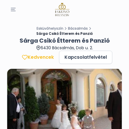
Esküvőhelyszín
Bácsalmás
Sárga Csikó Étterem és Panzió
Sárga Csikó Étterem és Panzió
6430 Bácsalmás, Dob u. 2.
Kedvencek
Kapcsolatfelvétel