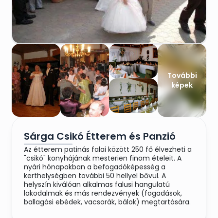
További
képek
Sárga Csikó Étterem és Panzió
Az étterem patinás falai között 250 fő élvezheti a
"csikó" konyhájának mesterien finom ételeit. A
nyári hónapokban a befogadóképesség a
kerthelységben további 50 hellyel bővül. A
helyszín kiválóan alkalmas falusi hangulatú
lakodalmak és más rendezvények (fogadások,
ballagási ebédek, vacsorák, bálok) megtartására.