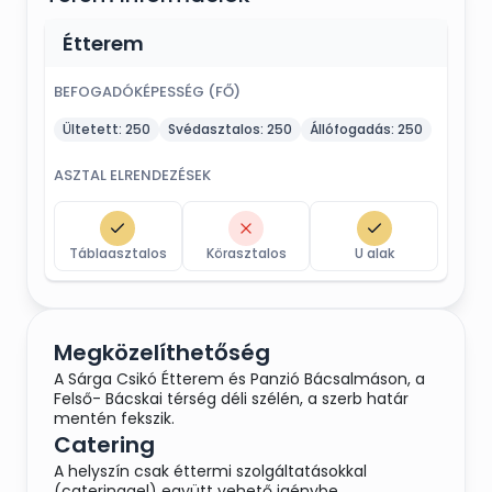
Étterem
BEFOGADÓKÉPESSÉG (FŐ)
Ültetett:
250
Svédasztalos:
250
Állófogadás:
250
ASZTAL ELRENDEZÉSEK
Táblaasztalos
Körasztalos
U alak
Megközelíthetőség
A Sárga Csikó Étterem és Panzió Bácsalmáson, a
Felső- Bácskai térség déli szélén, a szerb határ
mentén fekszik.
Catering
A helyszín csak éttermi szolgáltatásokkal
(cateringgel) együtt vehető igénybe.