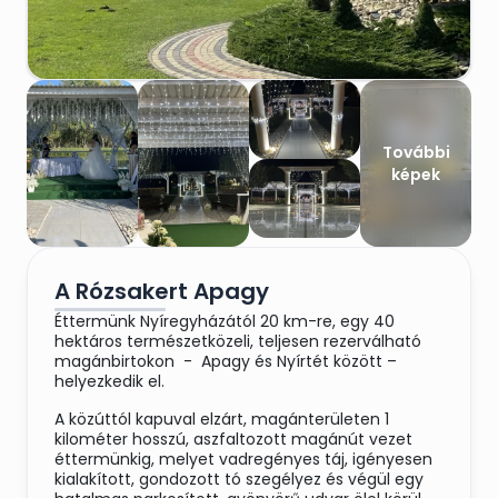
További
képek
A Rózsakert Apagy
Éttermünk Nyíregyházától 20 km-re, egy 40
hektáros természetközeli, teljesen rezerválható
magánbirtokon - Apagy és Nyírtét között –
helyezkedik el.
A közúttól kapuval elzárt, magánterületen 1
kilométer hosszú, aszfaltozott magánút vezet
éttermünkig, melyet vadregényes táj, igényesen
kialakított, gondozott tó szegélyez és végül egy