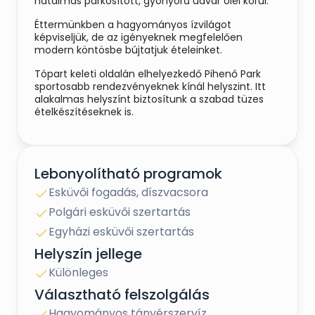
hatalmas parkosított, gyönyörű udvar ölel körül.
Éttermünkben a hagyományos ízvilágot
képviseljük, de az igényeknek megfelelően
modern köntösbe bújtatjuk ételeinket.
Tópart keleti oldalán elhelyezkedő Pihenő Park
sportosabb rendezvényeknek kínál helyszint. Itt
alakalmas helyszínt biztosítunk a szabad tüzes
ételkészítéseknek is.
A vendéglátásban közel 10 éves tapasztalattal
rendelkezünk. Ételeink saját, a legmodernebb
technológiával felszerelt nagykonyhánkban
Lebonyolítható programok
készülnek, melyben akár 1000 adag étel is
készülhet egyidőben.
Esküvői fogadás, díszvacsora
Éttermünk klimatizált.
Polgári esküvői szertartás
Egyházi esküvői szertartás
Tágas, ingyenesen használható 100 szgk. részére
alkalmas parkolóval rendelkezünk.
Helyszín jellege
Különleges
Választható felszolgálás
Helyszínünkön bonyolítunk:
Hagyományos tányérszervíz