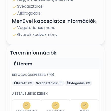
- esküvőket
Svédasztalos
- családi eseményeket
Állófogadás
- vállalti gálavacsorákat
Menüvel kapcsolatos információk
- banketteket
Vegetáriánus menü
Gyerek kedvezmény
- kertiparti
- csapatépítő
Terem információk
- családinap
- termék projekt előadások
Étterem
BEFOGADÓKÉPESSÉG (FŐ)
Ültetett:
69
Svédasztalos:
69
Állófogadás:
69
ASZTAL ELRENDEZÉSEK