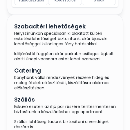
Táblaasztalos
Körasztalos
U alak
Szabadtéri lehetőségek
Helyszínünkön speciálisan ki alakított kültéri
esketési lehetőséget biztosítunk, akár éjaszaki
lehetőséggel különleges fény hatásokkal.
Időjárástól függően akár parkabn csillagos égbolt
alatti ünepi vacsaora estet lehet szervezni.
Catering
Konyhánk vállal rendezvények részére hideg és
meleg ételek elkészítését, kiszállításra alakmas
előkészítésben.
Szállás
Esküvő esetén az ifjú pár részére térítésmentesen
biztosítunk a készülődéshez egy apartmant.
Szállás lehtőseg tudunk biztosítani a vendégek
részére is.