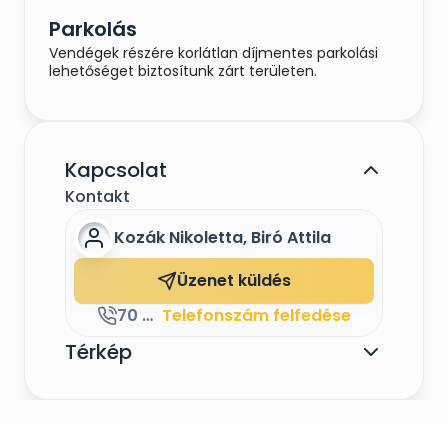
Parkolás
Vendégek részére korlátlan díjmentes parkolási
lehetőséget biztosítunk zárt területen.
Kapcsolat
Kontakt
Kozák Nikoletta, Biró Attila
Üzenet küldés
70 392 31 01
Telefonszám felfedése
Térkép