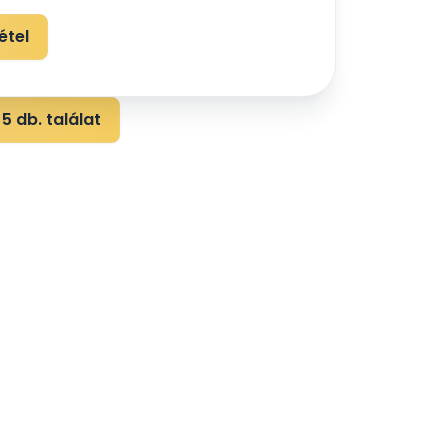
étel
5 db. találat