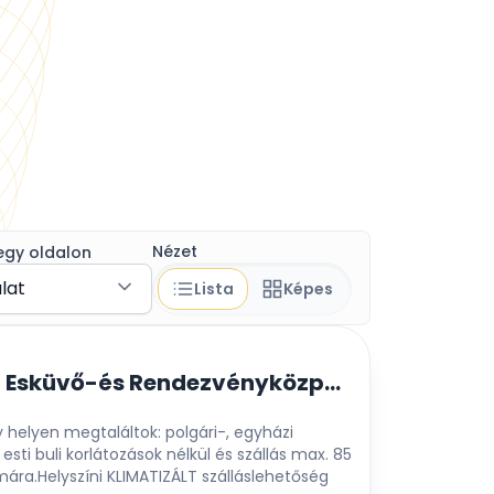
Nézet
egy oldalon
álat
Lista
Képes
VILLABOGArT Esküvő-és Rendezvényközpont
helyen megtaláltok: polgári-, egyházi
 esti buli korlátozások nélkül és szállás max. 85
ára.Helyszíni KLIMATIZÁLT szálláslehetőség