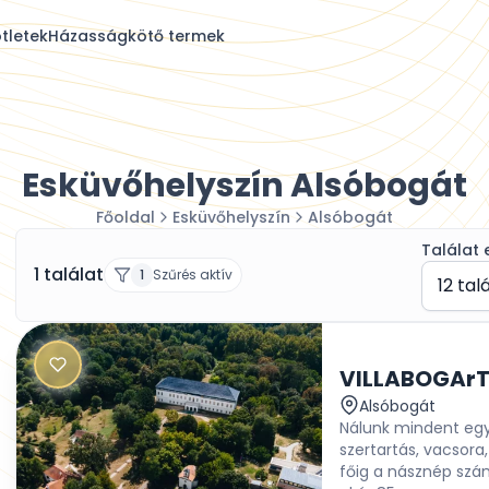
tletek
Házasságkötő termek
Esküvőhelyszín Alsóbogát
Főoldal
Esküvőhelyszín
Alsóbogát
Találat 
1 találat
1
Szűrés aktív
12 tal
Alsóbogát
Nálunk mindent egy 
szertartás, vacsora,
főig a násznép szám