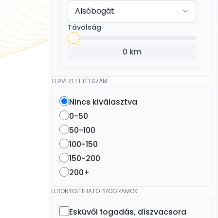
Távolság
0 km
TERVEZETT LÉTSZÁM
Nincs kiválasztva
0-50
50-100
100-150
150-200
200+
LEBONYOLÍTHATÓ PROGRAMOK
Esküvői fogadás, díszvacsora