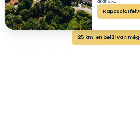
akár 85...
Kapcsolatfelv
25 km-en belül van még 