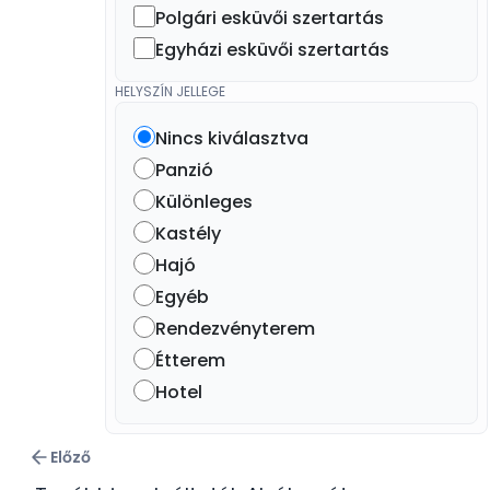
Polgári esküvői szertartás
Egyházi esküvői szertartás
HELYSZÍN JELLEGE
Nincs kiválasztva
Panzió
Különleges
Kastély
Hajó
Egyéb
Rendezvényterem
Étterem
Hotel
Előző