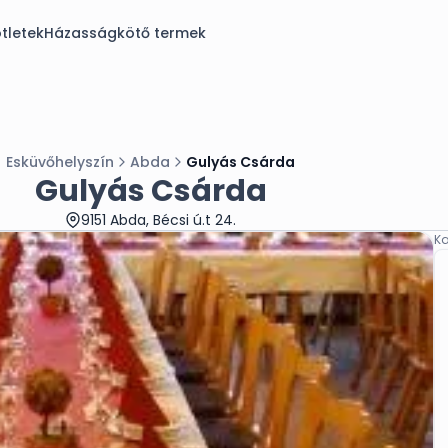
tletek
Házasságkötő termek
Esküvőhelyszín
Abda
Gulyás Csárda
Gulyás Csárda
9151 Abda, Bécsi ú.t 24.
Ka