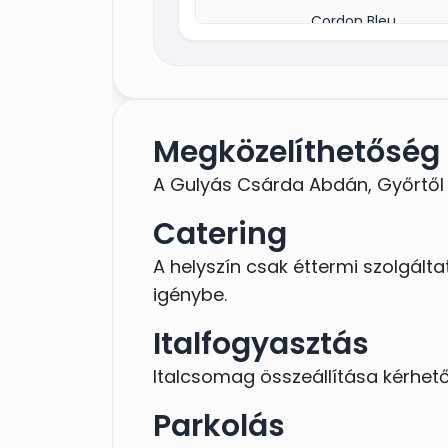
Cordon Bleu
Sertésborda jóasszony mód
Őszibarackkal töltött csirkem
Petrezselymes burgonya
Megközelíthetőség
Párolt rizs
A Gulyás Csárda Abdán, Győrtől 5
Friss vegyes saláta
Catering
Éjféli vacsora:
A helyszín csak éttermi szolgált
Töltött dagadó
igénybe.
Majonézes burgonyasaláta
Italfogyasztás
Ár: 3 300,-
Italcsomag összeállítása kérhető
Parkolás
2.menü