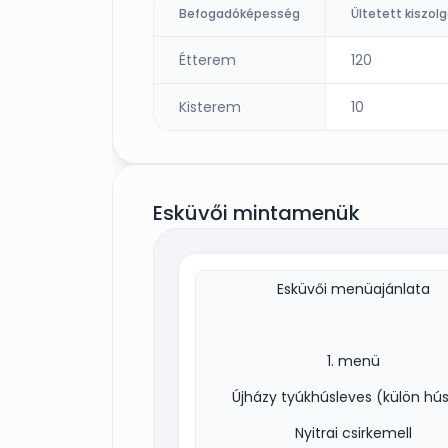
Befogadóképesség
Étterem
120
Kisterem
10
Esküvői mintamenük
Esküvői menüajánlata
1. menü
Újházy tyúkhúsleves (külön hús
Nyitrai csirkemell