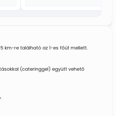
ra
ell
 km-re található az 1-es főút mellett.
atásokkal (cateringgel) együtt vehető
.