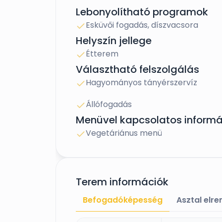
Lebonyolítható programok
Esküvői fogadás, díszvacsora
Helyszín jellege
Étterem
Választható felszolgálás
Hagyományos tányérszervíz
Állófogadás
Menüvel kapcsolatos informá
Vegetáriánus menü
Terem információk
Befogadóképesség
Asztal elr