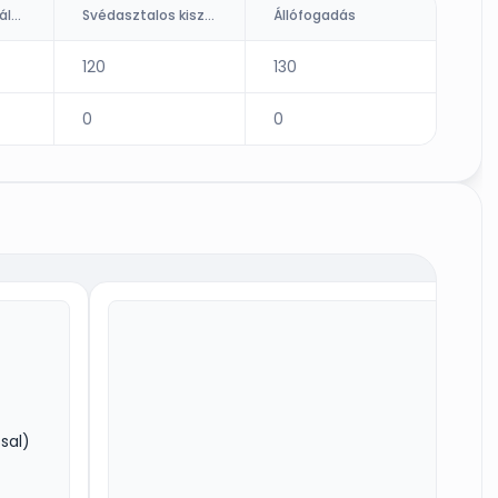
Ültetett kiszolgálás (fő)
Svédasztalos kiszolgálás
Állófogadás
120
130
0
0
sal)