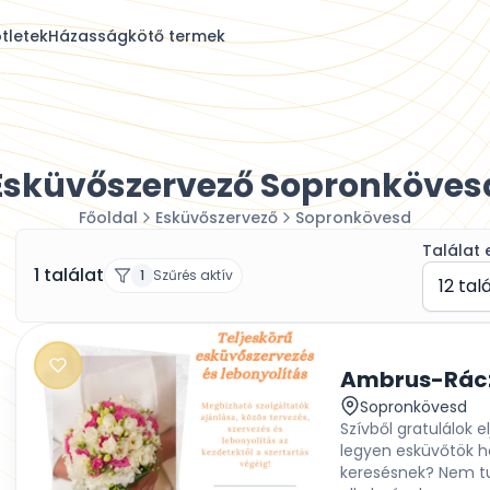
tletek
Házasságkötő termek
Esküvőszervező Sopronköves
Főoldal
Esküvőszervező
Sopronkövesd
Találat 
1 találat
1
Szűrés aktív
12 tal
Sopronkövesd
Szívből gratulálok
legyen esküvőtök he
keresésnek? Nem tud