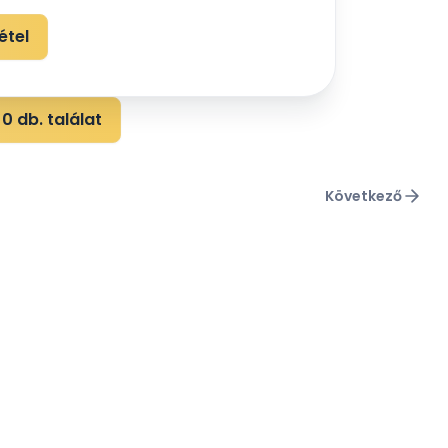
étel
0 db. találat
Következő