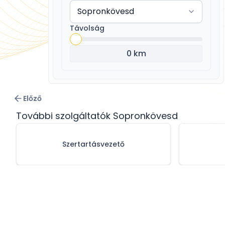
Távolság
0 km
Előző
További szolgáltatók Sopronkövesd
Szertartásvezető