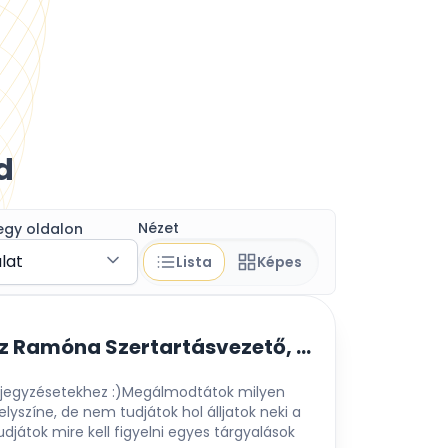
d
Nézet
egy oldalon
álat
Lista
Képes
Ambrus-Rácz Ramóna Szertartásvezető, Esküvőszervező
 eljegyzésetekhez :)Megálmodtátok milyen
lyszíne, de nem tudjátok hol álljatok neki a
játok mire kell figyelni egyes tárgyalások