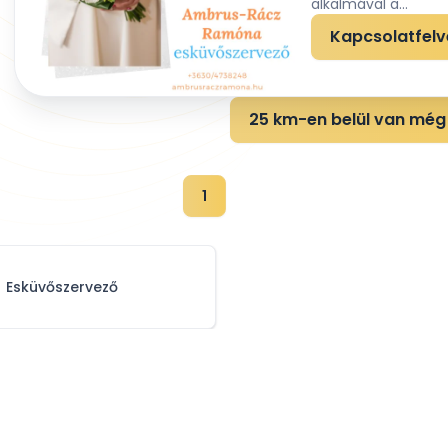
alkalmával a...
Kapcsolatfelv
25 km-en belül van még 
1
Esküvőszervező