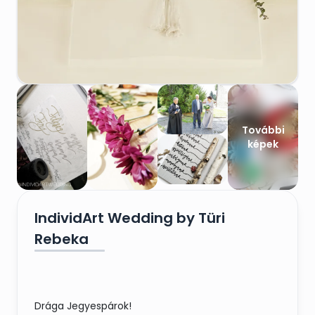
További
képek
IndividArt Wedding by Türi
Rebeka
Drága Jegyespárok!