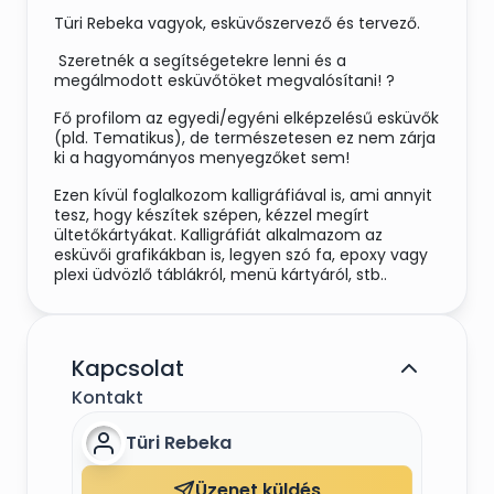
Türi Rebeka vagyok, esküvőszervező és tervező.
Szeretnék a segítségetekre lenni és a
megálmodott esküvőtöket megvalósítani! ?️
Fő profilom az egyedi/egyéni elképzelésű esküvők
(pld. Tematikus), de természetesen ez nem zárja
ki a hagyományos menyegzőket sem!
Ezen kívül foglalkozom kalligráfiával is, ami annyit
tesz, hogy készítek szépen, kézzel megírt
ültetőkártyákat. Kalligráfiát alkalmazom az
esküvői grafikákban is, legyen szó fa, epoxy vagy
plexi üdvözlő táblákról, menü kártyáról, stb..
Szolgáltatásaim széles skálán mozognak, abszolút
a pár igényeihez igazodva.
Kapcsolat
Folyamatosan bővülnek a lehetőségek,
jegyesoktatásra is tudtok jelentkezni, és
Kontakt
folyamatosan bővül terméklistám is!
Türi Rebeka
Keressetek bizalommal!
Üzenet küldés