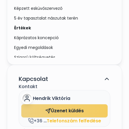
Képzett esküvőszervező
5 év tapasztalat nászutak terén
Értékek
Káprázatos koncepció
Egyedi megoldások
Szigorú költségvetés
Legyen szó akár az eljegyzésről, akár a
lánybúcsúról, akár magáról az esküvő
Kapcsolat
megszervezéséről nálam egy helyen mindent
megtalálsz. Stílusosan, professzionális
Kontakt
színvonalon és szigorú költségvetés mellett.
Hendrik Viktória
Üzenet küldés
+36 70 414 6395
Telefonszám felfedése