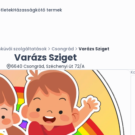
tletek
Házasságkötő termek
küvői szolgáltatások
Csongrád
Varázs Sziget
Varázs Sziget
6640 Csongrád, Széchenyi út 72/A
Ka