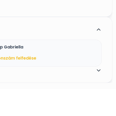
ek biztonságáért, garantáljuk, hogy a
oznak.
p Gabriella
onszám felfedése