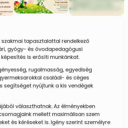
 szakmai tapasztalattal rendelkező
ári, gyógy- és óvodapedagógusi
 képesítés is erősíti munkánkat.
gényesség, rugalmasság, egyediség
 gyermeksarokkal családi- és céges
s segítséget nyújtunk a kis vendégek
lájából választhatnak. Az élményekben
 csomagjaink mellett maximálisan szem
eket és kéréseket is. Igény szerint személyre