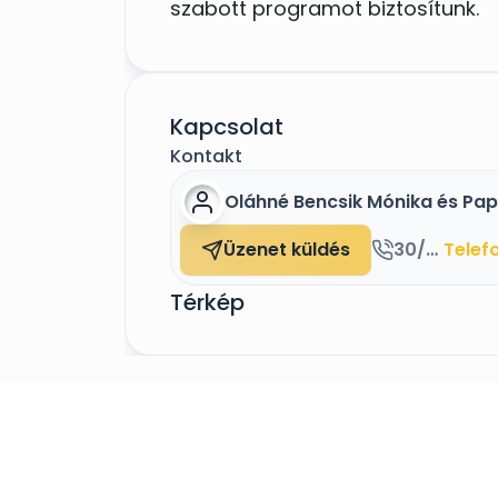
szabott programot biztosítunk.
Felelősséget vállalunk a gyermek
legkisebbek is önfeledten szórak
Kapcsolat
Kontakt
Oláhné Bencsik Mónika és Pap
Üzenet küldés
30/253-19-03 és 30/296-00-26
Telef
Térkép