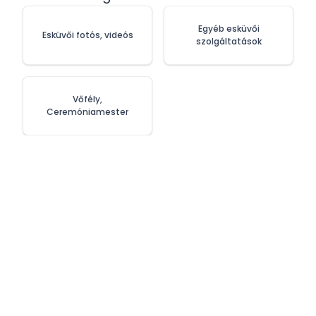
Egyéb esküvői
Esküvői fotós, videós
szolgáltatások
Vőfély,
Ceremóniamester