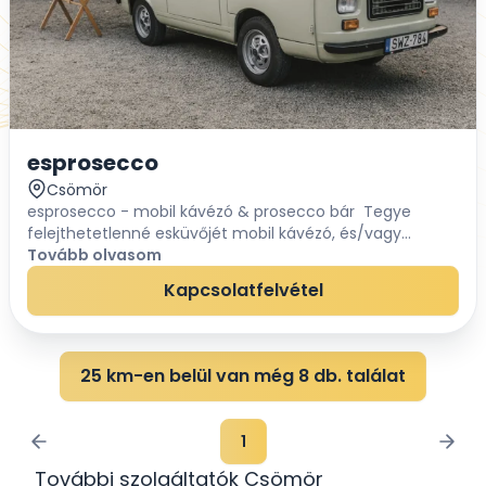
esprosecco
Csömör
esprosecco - mobil kávézó & prosecco bár Tegye
felejthetetlenné esküvőjét mobil kávézó, és/vagy
prosecco bár bérlésével. Akár teljes körű ital cateringgel
Tovább olvasom
az ország bármely pontjára. ...
Kapcsolatfelvétel
25 km-en belül van még 8 db. találat
1
További szolgáltatók Csömör