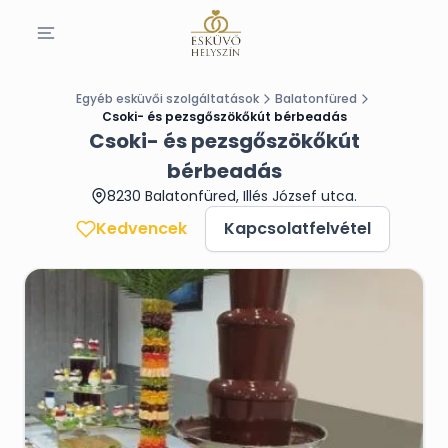
Egyéb esküvői szolgáltatások
Balatonfüred
Csoki- és pezsgőszökőkút bérbeadás
Csoki- és pezsgőszökőkút
bérbeadás
8230 Balatonfüred, Illés József utca.
Kedvencek
Kapcsolatfelvétel