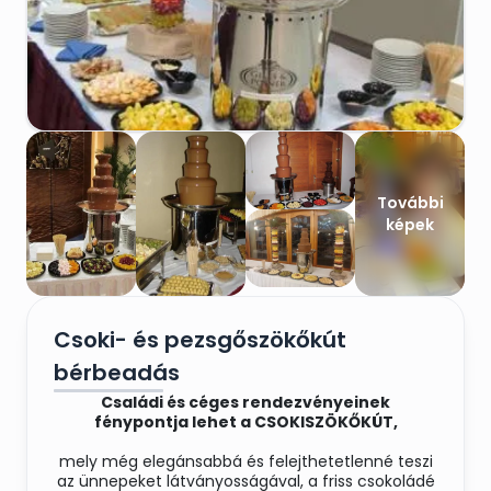
További
képek
Csoki- és pezsgőszökőkút
bérbeadás
Családi és céges rendezvényeinek
fénypontja lehet a CSOKISZÖKŐKÚT,
mely még elegánsabbá és felejthetetlenné teszi
az ünnepeket látványosságával, a friss csokoládé