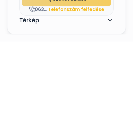
vagy gyümölcsökkel tesszük még pompásabbá
és az est/nap hangulatát saját vízesés
06303622359
Telefonszám felfedése
látványelemei tudják fokozni.
Térkép
Minden csokiszökőkút rendelés mellé
pezsgőszökőkutunkat fél áron biztosítjuk
rendezvényére.
GYÜMÖLCSPÁLMA
Cégünknél megrendelhető különböző
méretekben a látványos és ínycsiklandozó
gyümölcspálma, mely zamatos gyümölcsökkel
kihelyezve biztosít páratlan élményt vendégeinek,
de csodálatos látványt nyújt dekorációként is.
A pálmára idény- és déligyümölcsöket, aszalt
gyümölcsöket, cukorkákat helyezhetünk, mely
akár csokiszökőkútja mellé is tökéletes választás
lehet.