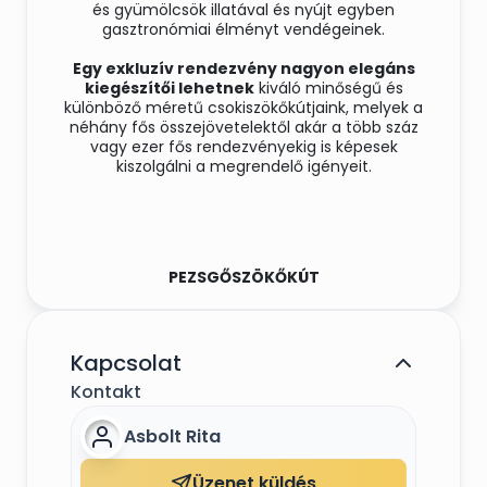
és gyümölcsök illatával és nyújt egyben
gasztronómiai élményt vendégeinek.
Egy exkluzív rendezvény nagyon elegáns
kiegészítői lehetnek
kiváló minőségű és
különböző méretű csokiszökőkútjaink, melyek a
néhány fős összejövetelektől akár a több száz
vagy ezer fős rendezvényekig is képesek
kiszolgálni a megrendelő igényeit.
PEZSGŐSZÖKŐKÚT
Csokiszökőkútjaink mellett most már
pezsgőszökőkúttal is elegánssá teheti
rendezvényét, mellyel pezsgőn kívül bort, kevert
Kapcsolat
italokat, gyümölcsleveket is szervírozhat.
Kontakt
Ajánljuk esküvőkre, céges rendezvényekre,
kiállításokra, partykra, bankettekre és egyéb
elegáns vagy családias hangulatú eseményekre.
Asbolt Rita
A pezsgőszökőkút környezetét virágdekorációval
Üzenet küldés